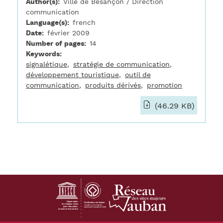
Author(s)
Ville de Besançon / Direction
communication
Language(s)
french
Date
février 2009
Number of pages
14
Keywords
signalétique
stratégie de communication
développement touristique
outil de
communication
produits dérivés
promotion
(46.29 KB)