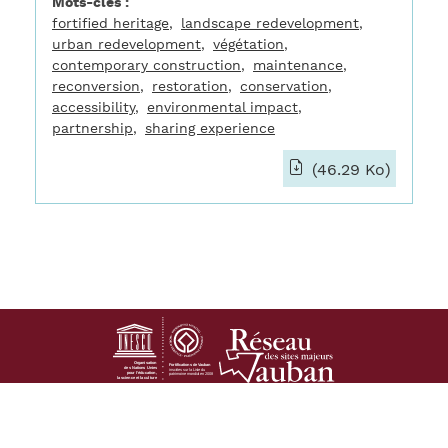
Mots-clés
fortified heritage
landscape redevelopment
urban redevelopment
végétation
contemporary construction
maintenance
reconversion
restoration
conservation
accessibility
environmental impact
partnership
sharing experience
(46.29 Ko)
Footer
Contact
Mentions légales
Cookies