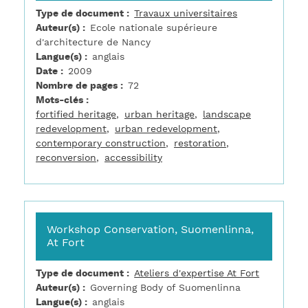
Type de document
Travaux universitaires
Auteur(s)
Ecole nationale supérieure
d'architecture de Nancy
Langue(s)
anglais
Date
2009
Nombre de pages
72
Mots-clés
fortified heritage
urban heritage
landscape
redevelopment
urban redevelopment
contemporary construction
restoration
reconversion
accessibility
Workshop Conservation, Suomenlinna,
At Fort
Type de document
Ateliers d'expertise At Fort
Auteur(s)
Governing Body of Suomenlinna
Langue(s)
anglais