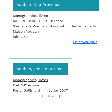
Vauban et la Provence
Monographies, livres
RIBIERE Henri, CROS Bernard
Saint-Léger-Vauban : Association des amis de la
Maison Vauban
juin 2012
sur Vaub
En savoir plus
Vauban, génie maritime
Monographies, livres
D'AUNAY Arnaud
Paris: Gallimard
février 2007
sur Vauban, génie maritim
En savoir plus