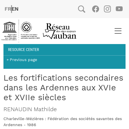
Skip to main content
FRENCH
ENGLISH
Social
Facebook
Instag
You
Breadcrumb
RESOURCE CENTER
Previous page
Les fortifications secondaires
dans les Ardennes aux XVIe
et XVIIe siècles
RENAUDIN Mathilde
Charleville-Mézières : Fédération des sociétés savantes des
Ardennes - 1986