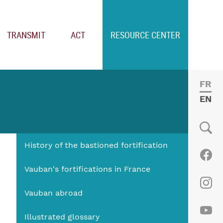
TRANSMIT
ACT
RESOURCE CENTER
FRE
ENGL
History of the bastioned fortification
Social
Fac
Vauban's fortifications in France
Vauban abroad
Ins
Illustrated glossary