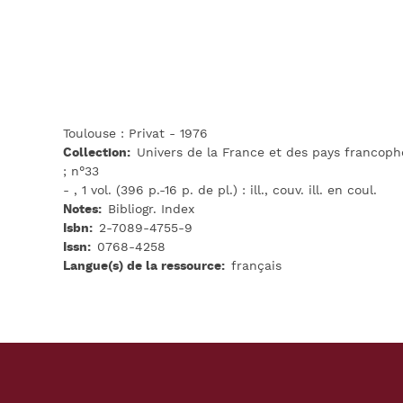
Toulouse : Privat - 1976
Collection
Univers de la France et des pays francop
; n°33
- , 1 vol. (396 p.-16 p. de pl.) : ill., couv. ill. en coul.
Notes
Bibliogr. Index
Isbn
2-7089-4755-9
Issn
0768-4258
Langue(s) de la ressource
français