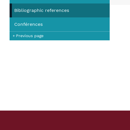
You
Bibliographic references
Conférences
Previous page