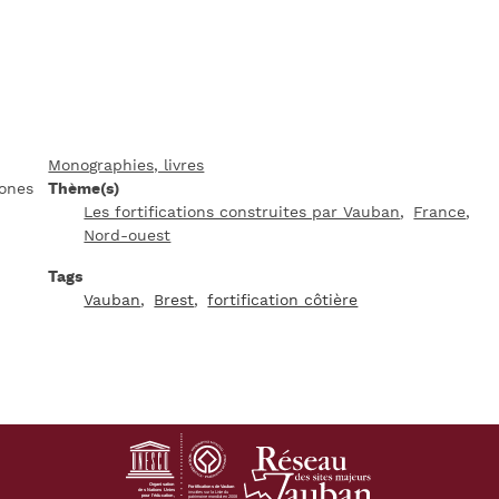
Monographies, livres
hones
Thème(s)
Les fortifications construites par Vauban
France
Nord-ouest
Tags
Vauban
Brest
fortification côtière