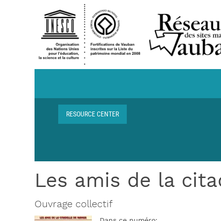
Skip to main content
Navigation centre de ressources
RESOURCE CENTER
Breadcrumb
Les amis de la cit
Ouvrage collectif
Dans ce numéro: