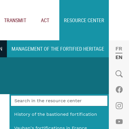
TRANSMIT
ACT
RESOURCE CENTER
N
MANAGEMENT OF THE FORTIFIED HERITAGE
FRE
ENGL
Social
Fac
Ins
History of the bastioned fortification
Vauban's fortifications in France