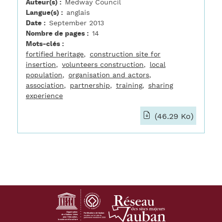
Auteur(s)
Medway Council
Langue(s)
anglais
Date
September 2013
Nombre de pages
14
Mots-clés
fortified heritage
construction site for
insertion
volunteers construction
local
population
organisation and actors
association
partnership
training
sharing
experience
(46.29 Ko)