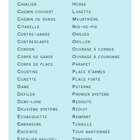
Cavalier
Herse
Chemin couvert
Lunette
Chemin de ronde
Meurtrière
Citadelle
Nid-de-pie
Contre-garde
Orgues
Contrescarpe
Orillon
Cordon
Ouvrage à cornes
Corps de garde
Ouvrage à couronne
Corps de place
Parapet
Courtine
Place d'armes
Cunette
Place forte
Dame
Poterne
Défiler
Premier système
Demi-lune
Redoute
Deuxième système
Réduit
Echauguette
Rempart
Embrasure
Tenaille
Enceinte
Tour bastionnée
Escalier pas-de-
Traverse