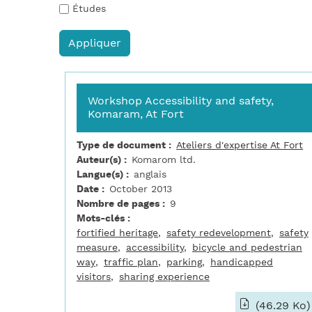
Études
Workshop Accessibility and safety,
Komaram, At Fort
Type de document
Ateliers d'expertise At Fort
Auteur(s)
Komarom ltd.
Langue(s)
anglais
Date
October 2013
Nombre de pages
9
Mots-clés
fortified heritage
safety redevelopment
safety
measure
accessibility
bicycle and pedestrian
way
traffic plan
parking
handicapped
visitors
sharing experience
(46.29 Ko)