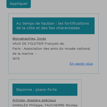
Au temps de Vauban : les fortifications
de la côte et des îles charentaises
Monographies, livres
VAUX DE FOLETIER François de.
Paris : Association des amis du musée national
de la marine
1975
sur Au t
En savoir plus
Bayonne : place-forte
Articles, dossiers spéciaux
DANGLÈS Philippe, FAUCHERRE Nicolas