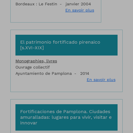
Bordeaux : Le Festin
janvier 2004
sur Bayonne : plac
En savoir plus
El patrimonio fortificado pirenaico
[s.XVI-XIX]
Monographies, livres
Ouvrage collectif
Ayuntamiento de Pamplona
2014
sur El pa
En savoir plus
Fortificaciones de Pamplona. Ciudades
amuralladas: lugares para vivir, visitar e
innovar