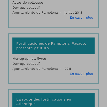
Actes de colloques
Ouvrage collectif
Ayuntamiento de Pamplona
juillet 2013
sur Fort
En savoir plus
Fortificaciones de Pamplona. Pasado,
presente y futuro
Monographies, livres
Ouvrage collectif
Ayuntamiento de Pamplona
2011
sur Fort
En savoir plus
La route des fortifications en
Atlantique