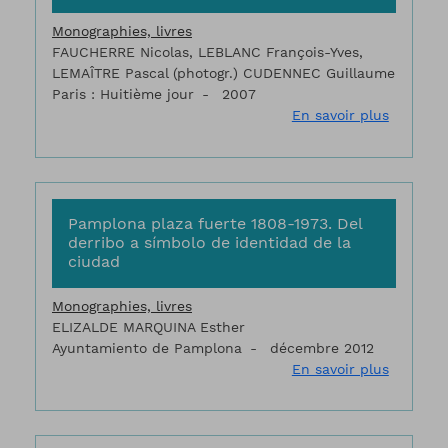
Monographies, livres
FAUCHERRE Nicolas, LEBLANC François-Yves,
LEMAÎTRE Pascal (photogr.) CUDENNEC Guillaume
Paris : Huitième jour
2007
sur La r
En savoir plus
Pamplona plaza fuerte 1808-1973. Del
derribo a símbolo de identidad de la
ciudad
Monographies, livres
ELIZALDE MARQUINA Esther
Ayuntamiento de Pamplona
décembre 2012
sur Pamp
En savoir plus