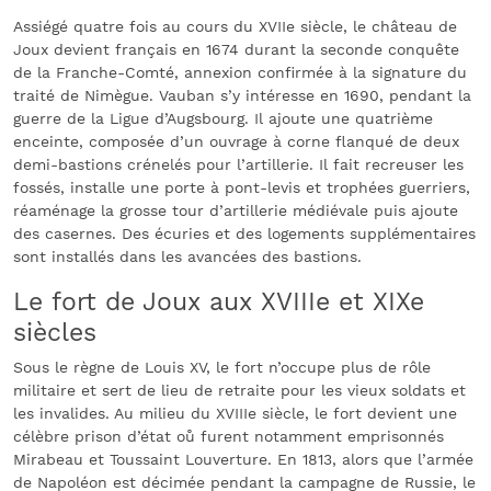
Assiégé quatre fois au cours du XVIIe siècle, le château de
Joux devient français en 1674 durant la seconde conquête
de la Franche-Comté, annexion confirmée à la signature du
traité de Nimègue. Vauban s’y intéresse en 1690, pendant la
guerre de la Ligue d’Augsbourg. Il ajoute une quatrième
enceinte, composée d’un ouvrage à corne flanqué de deux
demi-bastions crénelés pour l’artillerie. Il fait recreuser les
fossés, installe une porte à pont-levis et trophées guerriers,
réaménage la grosse tour d’artillerie médiévale puis ajoute
des casernes. Des écuries et des logements supplémentaires
sont installés dans les avancées des bastions.
Le fort de Joux aux XVIIIe et XIXe
siècles
Sous le règne de Louis XV, le fort n’occupe plus de rôle
militaire et sert de lieu de retraite pour les vieux soldats et
les invalides. Au milieu du XVIIIe siècle, le fort devient une
célèbre prison d’état oů furent notamment emprisonnés
Mirabeau et Toussaint Louverture. En 1813, alors que l’armée
de Napoléon est décimée pendant la campagne de Russie, le