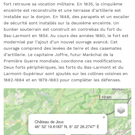
fort retrouve sa vocation militaire. En 1835, la cinquième
enceinte est reconstruite et une terrasse d’artillerie est
installée sur le donjon. En 1848, des parapets et un escalier
de sécurité sont installés sur la deuxième enceinte. Un
bunker souterrain est construit en contrebas du fort du
Bas-Larmont en 1854. Au cours des années 1880, le fort est
modernisé par l’ajout d’un nouvel ouvrage avancé. Cet
ouvrage comprend des levées de terre et des casemates
d’artillerie. Le capitaine Joffre, futur Maréchal de la
Première Guerre mondiale, coordonne ces modifications.
Deux forts périphériques, les forts du Bas-Larmont et du
Larmont-Supérieur sont ajoutés sur les collines voisines en
1882-1884 et en 1879-1883 pour compléter les défenses.
10 km
×
Château de Joux
46° 52' 19.6183" N, 6° 22' 26.2747" E