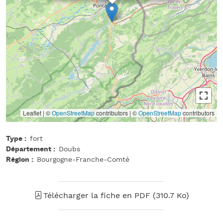
Leaflet | ©
OpenStreetMap
contributors
|
©
OpenStreetMap
contributors
Type
fort
Département
Doubs
Région
Bourgogne-Franche-Comté
Télécharger la fiche en PDF (310.7 Ko)