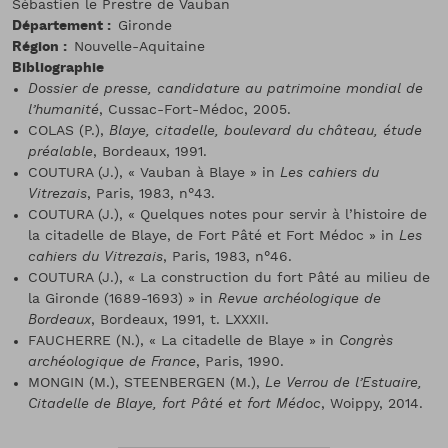
Sébastien le Prestre de Vauban
Département
Gironde
Région
Nouvelle-Aquitaine
Bibliographie
Dossier de presse, candidature au patrimoine mondial de
l’humanité
, Cussac-Fort-Médoc, 2005.
COLAS (P.),
Blaye, citadelle, boulevard du château, étude
préalable
, Bordeaux, 1991.
COUTURA (J.), « Vauban à Blaye » in
Les cahiers du
Vitrezais
, Paris, 1983, n°43.
COUTURA (J.), « Quelques notes pour servir à l’histoire de
la citadelle de Blaye, de Fort Pâté et Fort Médoc » in
Les
cahiers du Vitrezais
, Paris, 1983, n°46.
COUTURA (J.), « La construction du fort Pâté au milieu de
la Gironde (1689-1693) » in
Revue archéologique de
Bordeaux
, Bordeaux, 1991, t. LXXXII.
FAUCHERRE (N.), « La citadelle de Blaye » in
Congrès
archéologique de France
, Paris, 1990.
MONGIN (M.), STEENBERGEN (M.),
Le Verrou de l’Estuaire,
Citadelle de Blaye, fort Pâté et fort Médoc
, Woippy, 2014.