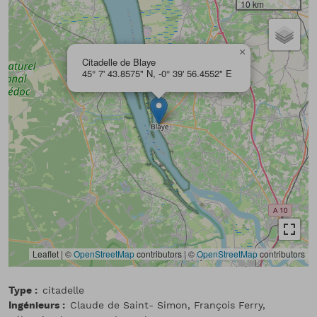
10 km
×
Citadelle de Blaye
45° 7' 43.8575" N, -0° 39' 56.4552" E
Leaflet | ©
OpenStreetMap
contributors
|
©
OpenStreetMap
contributors
Type
citadelle
Ingénieurs
Claude de Saint- Simon, François Ferry,