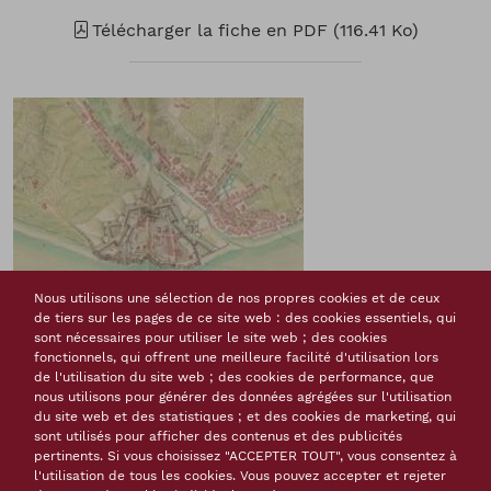
Télécharger la fiche en PDF (116.41 Ko)
Nous utilisons une sélection de nos propres cookies et de ceux
de tiers sur les pages de ce site web : des cookies essentiels, qui
Citadelle de Blaye, plan de 1693, dans Recueil des plans des
sont nécessaires pour utiliser le site web ; des cookies
places du Royaume, divisé par provinces, faits en l’an 1693, s.
fonctionnels, qui offrent une meilleure facilité d'utilisation lors
l., 1693, vol. 2, pl. 56, gallica.bnf.fr / Bibliothèque nationale de
de l'utilisation du site web ; des cookies de performance, que
France.
nous utilisons pour générer des données agrégées sur l'utilisation
du site web et des statistiques ; et des cookies de marketing, qui
sont utilisés pour afficher des contenus et des publicités
pertinents. Si vous choisissez "ACCEPTER TOUT", vous consentez à
l'utilisation de tous les cookies. Vous pouvez accepter et rejeter