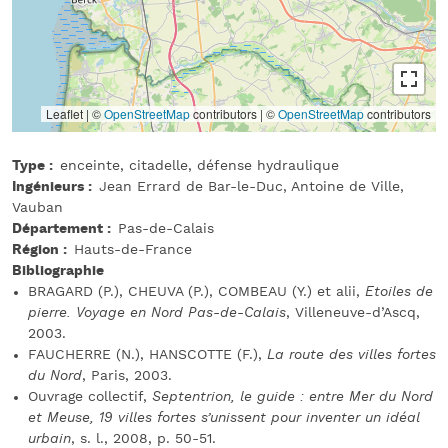
Leaflet | ©
OpenStreetMap
contributors
|
©
OpenStreetMap
contributors
Type
enceinte, citadelle, défense hydraulique
Ingénieurs
Jean Errard de Bar-le-Duc, Antoine de Ville,
Vauban
Département
Pas-de-Calais
Région
Hauts-de-France
Bibliographie
BRAGARD (P.), CHEUVA (P.), COMBEAU (Y.) et alii,
Etoiles de
pierre. Voyage en Nord Pas-de-Calais
, Villeneuve-d’Ascq,
2003.
FAUCHERRE (N.), HANSCOTTE (F.),
La route des villes fortes
du Nord
, Paris, 2003.
Ouvrage collectif,
Septentrion, le guide : entre Mer du Nord
et Meuse, 19 villes fortes s’unissent pour inventer un idéal
urbain
, s. l., 2008, p. 50-51.