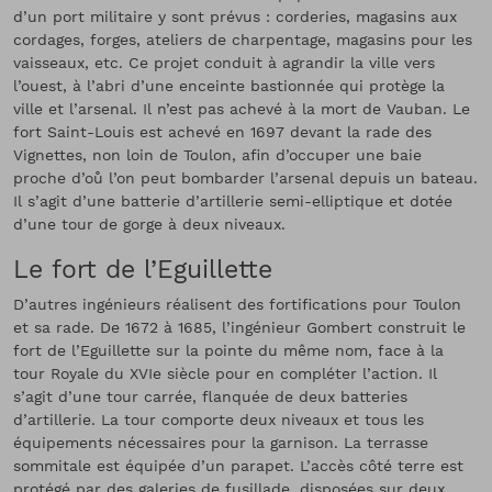
d’un port militaire y sont prévus : corderies, magasins aux
cordages, forges, ateliers de charpentage, magasins pour les
vaisseaux, etc. Ce projet conduit à agrandir la ville vers
l’ouest, à l’abri d’une enceinte bastionnée qui protège la
ville et l’arsenal. Il n’est pas achevé à la mort de Vauban. Le
fort Saint-Louis est achevé en 1697 devant la rade des
Vignettes, non loin de Toulon, afin d’occuper une baie
proche d’oů l’on peut bombarder l’arsenal depuis un bateau.
Il s’agit d’une batterie d’artillerie semi-elliptique et dotée
d’une tour de gorge à deux niveaux.
Le fort de l’Eguillette
D’autres ingénieurs réalisent des fortifications pour Toulon
et sa rade. De 1672 à 1685, l’ingénieur Gombert construit le
fort de l’Eguillette sur la pointe du même nom, face à la
tour Royale du XVIe siècle pour en compléter l’action. Il
s’agit d’une tour carrée, flanquée de deux batteries
d’artillerie. La tour comporte deux niveaux et tous les
équipements nécessaires pour la garnison. La terrasse
sommitale est équipée d’un parapet. L’accès côté terre est
protégé par des galeries de fusillade, disposées sur deux