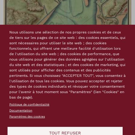
Nous utilisons une sélection de nos propres cookies et de ceux
de tiers sur les pages de ce site web : des cookies essentiels, qui
sont nécessaires pour utiliser le site web ; des cookies
fonctionnels, qui offrent une meilleure facilité d'utilisation lors
Toulon et sa rade, plan de 1700, Cartes des environs de
de l'utilisation du site web ; des cookies de performance, que
plusieurs places [entre les Alpes et la Méditerranée et sur les
nous utilisons pour générer des données agrégées sur l'utilisation
Côtes de la Manche], [Paris], pl. 15, gallica.bnf.fr / Bibliothèque
du site web et des statistiques ; et des cookies de marketing, qui
nationale de France.
sont utilisés pour afficher des contenus et des publicités
pertinents. Si vous choisissez "ACCEPTER TOUT", vous consentez à
l'utilisation de tous les cookies. Vous pouvez accepter et rejeter
des types de cookies individuels et révoquer votre consentement
pour l'avenir à tout moment sous "Paramètres" (lien "Cookies" en
bas de page).
Politique de confidentialité
Documentation
Paramètres des cookies
TOUT REFUSER