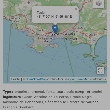
×
Toulon
43° 7' 20" N, 5° 55' 48" E
Leaflet | ©
OpenStreetMap
contributors
|
©
OpenStreetMap
contributors
Type
enceinte, arsenal, forts, tours puis camp retranché
Ingénieurs
Jean-Antoine de La Porte, Ercole Negro,
Raymond de Bonnefons, Sébastien le Prestre de Vauban,
François Gombert