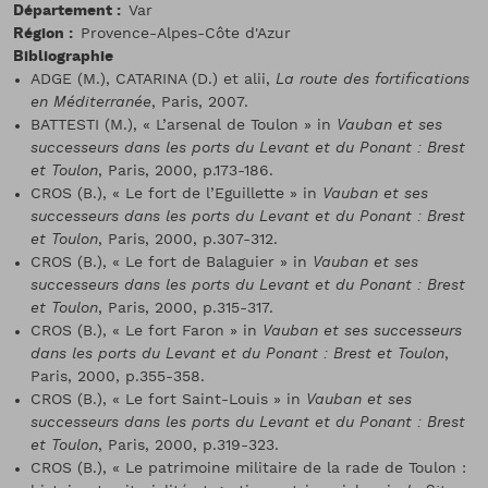
Département
Var
Région
Provence-Alpes-Côte d'Azur
Bibliographie
ADGE (M.), CATARINA (D.) et alii,
La route des fortifications
en Méditerranée
, Paris, 2007.
BATTESTI (M.), « L’arsenal de Toulon » in
Vauban et ses
successeurs dans les ports du Levant et du Ponant : Brest
et Toulon
, Paris, 2000, p.173-186.
CROS (B.), « Le fort de l’Eguillette » in
Vauban et ses
successeurs dans les ports du Levant et du Ponant : Brest
et Toulon
, Paris, 2000, p.307-312.
CROS (B.), « Le fort de Balaguier » in
Vauban et ses
successeurs dans les ports du Levant et du Ponant : Brest
et Toulon
, Paris, 2000, p.315-317.
CROS (B.), « Le fort Faron » in
Vauban et ses successeurs
dans les ports du Levant et du Ponant : Brest et Toulon
,
Paris, 2000, p.355-358.
CROS (B.), « Le fort Saint-Louis » in
Vauban et ses
successeurs dans les ports du Levant et du Ponant : Brest
et Toulon
, Paris, 2000, p.319-323.
CROS (B.), « Le patrimoine militaire de la rade de Toulon :