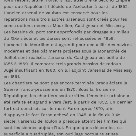
1846 restent lettre morte. Il faut attendre le Second Empire
pour que Napoléon III décide de l’exécuter à partir de 1852.
L’ancien arsenal de Vauban est conservé pour les
réparations mais trois autres arsenaux sont créés pour les
constructions neuves : Mourillon, Castigneau et Missiessy.
Les bassins du port sont approfondis par dragage au milieu
du XIXe siècle et les darses sont rehaussées en 1859.
L’arsenal de Mourillon est agrandi pour accueillir des navires
modernes et des bâtiments projetés sous la Monarchie de
Juillet sont réalisés. L’arsenal du Castigneau est édifié de
1855 à 1869. Il comporte trois grands bassins de radoub.
Jugé insuffisant en 1860, on lui adjoint l’arsenal de Missiessy
en 1861.
Les chantiers ne sont pas encore terminés lorsqu’éclate la
Guerre franco-prussienne en 1870. Sous la Troisième
République, les chantiers sont arrêtés. L’enceinte urbaine a
été refaite et agrandie vers l’est, à partir de 1852. Un dernier
fort est construit sur le mont Faron après 1870, afin
d’appuyer le fort Faron achevé en 1845. à la fin du XIXe
siècle, l’arsenal de Toulon a presque atteint les limites qui
sont les siennes aujourd’hui. En quelques décennies, sa
superficie a quadruplée, son outillage portuaire et ses