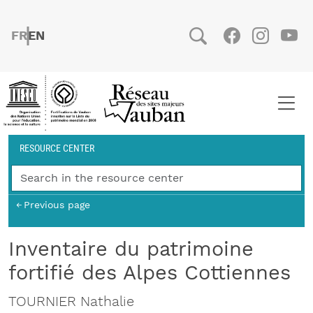
Skip to main content
FRENCH
ENGLISH
Social
Facebook
Instag
You
Breadcrumb
RESOURCE CENTER
Previous page
Inventaire du patrimoine
fortifié des Alpes Cottiennes
TOURNIER Nathalie