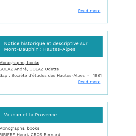
 villes nouvelles fortifiées de Vauban aux XVIIe et XVIIIe siècle
about Louis XIV e
Read more
Notice historique et descriptive sur
Mont-Dauphin : Hautes-Alpes
Monographs, books
GOLAZ André, GOLAZ Odette
Gap : Société d'études des Hautes-Alpes
1981
nt-Dauphin : eine festungsanlage in den Alpen von Vauban
about Notice his
Read more
Vauban et la Provence
Monographs, books
RIBIERE Henri, CROS Bernard