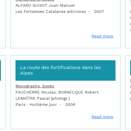
ALFARO GUIXOT Juan Manuel
Les Fortaleses Catalanes ediciones
2007
about Die festung von Besançon
about Do
Read more
La route des fortifications dans les
Alpes
Monographs, books
FAUCHERRE Nicolas, BORNECQUE Robert,
LEMAÎTRE Pascal (photogr.)
Paris : Huitième jour
2006
about La place forte de Mont-Dauphin : l'héritage de Vauban
about La
Read more