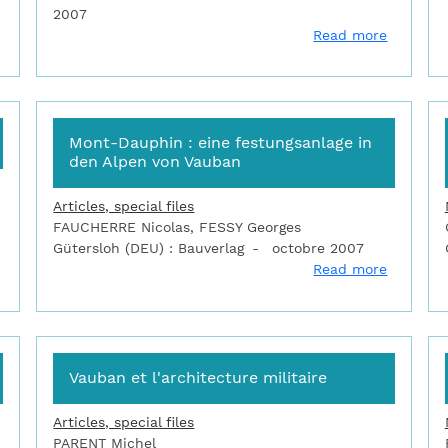
2007
about Les remparts de Villefranche-de-Conflent
about Les
Read more
Mont-Dauphin : eine festungsanlage in
den Alpen von Vauban
Articles, special files
FAUCHERRE Nicolas, FESSY Georges
Gütersloh (DEU) : Bauverlag
octobre 2007
about Mont Dauphin, place forte de Vauban
about Mo
Read more
Vauban et l'architecture militaire
Articles, special files
PARENT Michel