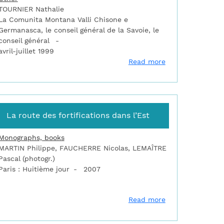
TOURNIER Nathalie
La Comunita Montana Valli Chisone e
Germanasca, le conseil général de la Savoie, le
conseil général
avril-juillet 1999
s horas en el castillo de San Fernando de Figueres
about Inventaire
Read more
La route des fortifications dans l’Est
Monographs, books
MARTIN Philippe, FAUCHERRE Nicolas, LEMAÎTRE
Pascal (photogr.)
Paris : Huitième jour
2007
 route des fortifications dans les Alpes
about La route de
Read more