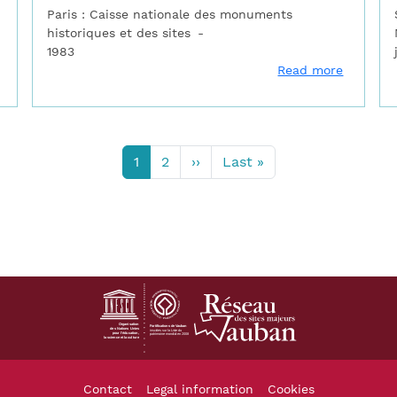
Paris : Caisse nationale des monuments
historiques et des sites
1983
about Soudard des champs, soldat des villes
about Va
Read more
Current page
Page
Next page
Last page
1
2
››
Last »
Footer
Contact
Legal information
Cookies