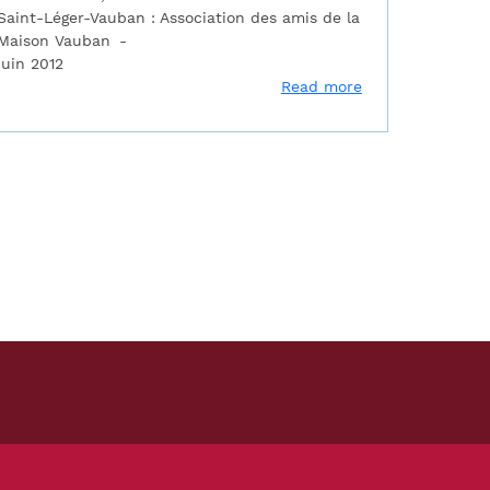
Saint-Léger-Vauban : Association des amis de la
Maison Vauban
juin 2012
uban et l'architecture militaire
about Vauban et
Read more