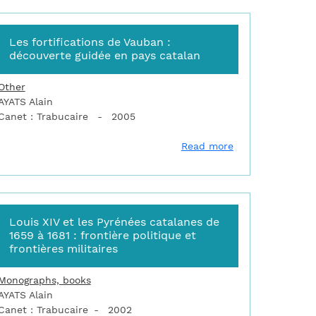
Les fortifications de Vauban :
découverte guidée en pays catalan
Other
AYATS Alain
Canet : Trabucaire
2005
s fortifications de la monarchie de juillet à Briançon
about Les fortif
Read more
Louis XIV et les Pyrénées catalanes de
1659 à 1681 : frontière politique et
frontières militaires
Monographs, books
AYATS Alain
Canet : Trabucaire
2002