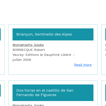
Briançon, Sentinelle des Alpes
Monographs, books
BORNECQUE Robert
Veurey: Editions le Dauphiné Libéré
juillet 2006
about Briançon : ville forte du Dauphiné
about Br
Read more
Dos horas en el castillo de San
Fernando de Figueres
Monographs, books