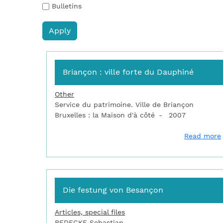
Bulletins
Briançon : ville forte du Dauphiné
Other
Service du patrimoine. Ville de Briançon
Bruxelles : la Maison d'à côté
2007
Read more
Die festung von Besançon
Articles, special files
REDECKE Sebastian