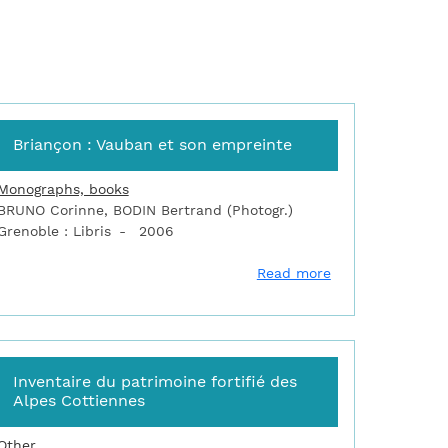
Briançon : Vauban et son empreinte
Monographs, books
BRUNO Corinne, BODIN Bertrand (Photogr.)
Grenoble : Libris
2006
iançon, Sentinelle des Alpes
about Briançon :
Read more
Inventaire du patrimoine fortifié des
Alpes Cottiennes
Other