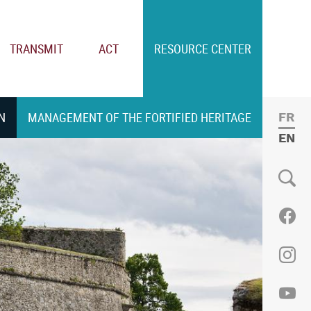
TRANSMIT
ACT
RESOURCE CENTER
N
MANAGEMENT OF THE FORTIFIED HERITAGE
FRE
ENGL
Social
Fac
Ins