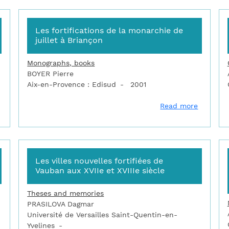
Les fortifications de la monarchie de
juillet à Briançon
Monographs, books
BOYER Pierre
Aix-en-Provence : Edisud
2001
about La route des fortifications en Méditerranée
about Le
Read more
Les villes nouvelles fortifiées de
Vauban aux XVIIe et XVIIIe siècle
Theses and memories
PRASILOVA Dagmar
Université de Versailles Saint-Quentin-en-
Yvelines