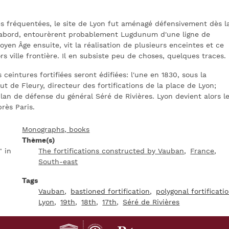
es fréquentées, le site de Lyon fut aménagé défensivement dès l
'abord, entourèrent probablement Lugdunum d'une ligne de
oyen Âge ensuite, vit la réalisation de plusieurs enceintes et ce
rs ville frontière. Il en subsiste peu de choses, quelques traces.
ceintures fortifiées seront édifiées: l'une en 1830, sous la
de Fleury, directeur des fortifications de la place de Lyon;
plan de défense du général Séré de Rivières. Lyon devient alors l
rès Paris.
Monographs, books
Thème(s)
" in
The fortifications constructed by Vauban
France
South-east
Tags
Vauban
bastioned fortification
polygonal fortificati
Lyon
19th
18th
17th
Séré de Rivières