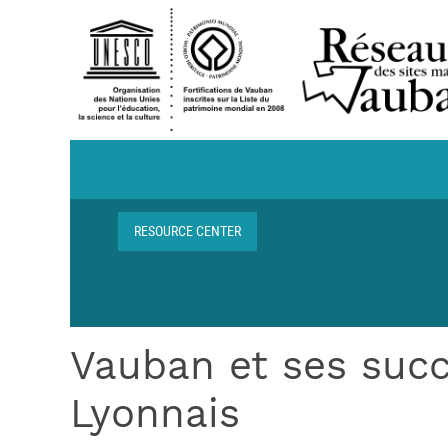
Skip to main content
Navigation centre de ressources
RESOURCE CENTER
Breadcrumb
Vauban et ses succ
Lyonnais