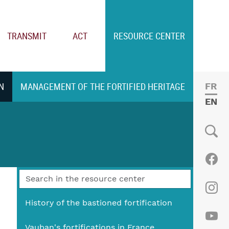
TRANSMIT
ACT
RESOURCE CENTER
N
MANAGEMENT OF THE FORTIFIED HERITAGE
FRE
ENGL
Social
Fac
Ins
History of the bastioned fortification
Vauban's fortifications in France