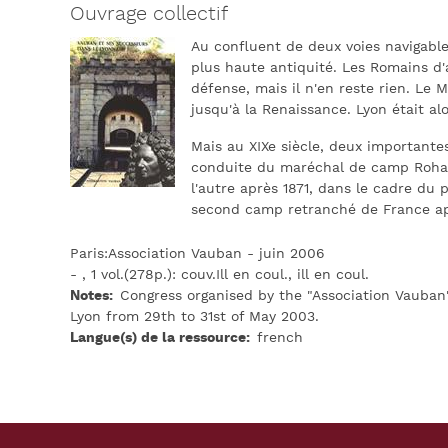
Ouvrage collectif
Au confluent de deux voies navigabl
plus haute antiquité. Les Romains d
défense, mais il n'en reste rien. Le M
jusqu'à la Renaissance. Lyon était alo
Mais au XIXe siècle, deux importantes 
conduite du maréchal de camp Rohaut 
l'autre après 1871, dans le cadre du 
second camp retranché de France ap
Paris:Association Vauban - juin 2006
- , 1 vol.(278p.): couv.Ill en coul., ill en coul.
Notes
Congress organised by the "Association Vauban
Lyon from 29th to 31st of May 2003.
Langue(s) de la ressource
french