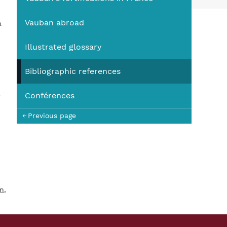
You
Vauban abroad
a
Illustrated glossary
Bibliographic references
Conférences
e
Previous page
on