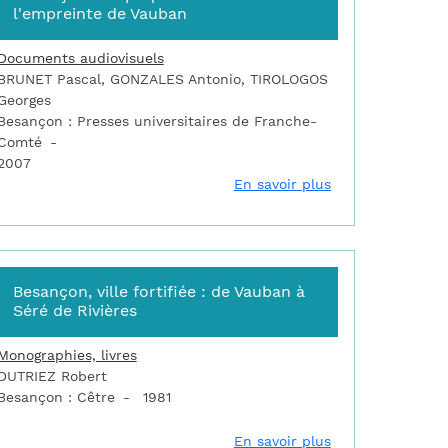
l'empreinte de Vauban
Documents audiovisuels
BRUNET Pascal, GONZALES Antonio, TIROLOGOS
Georges
Besançon : Presses universitaires de Franche-
Comté
2007
-Ile-en-Mer. Le Port du Palais
sur Besançon à l
En savoir plus
Besançon, ville fortifiée : de Vauban à
Séré de Rivières
Monographies, livres
DUTRIEZ Robert
Besançon : Cêtre
1981
nçon, l'empreinte du génie de Vauban
sur Besançon, vil
En savoir plus