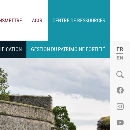
NSMETTRE
AGIR
CENTRE DE RESSOURCES
TIFICATION
GESTION DU PATRIMOINE FORTIFIÉ
FRE
ENGL
Social
Fac
Ins