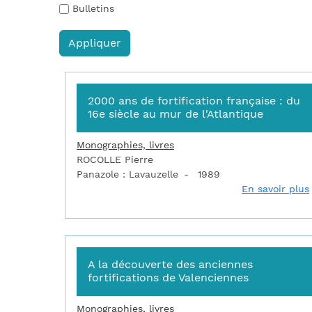
Bulletins
2000 ans de fortification française : du
16e siècle au mur de l'Atlantique
Monographies, livres
ROCOLLE Pierre
Panazole : Lavauzelle
1989
En savoir plus
A la découverte des anciennes
fortifications de Valenciennes
Monographies, livres