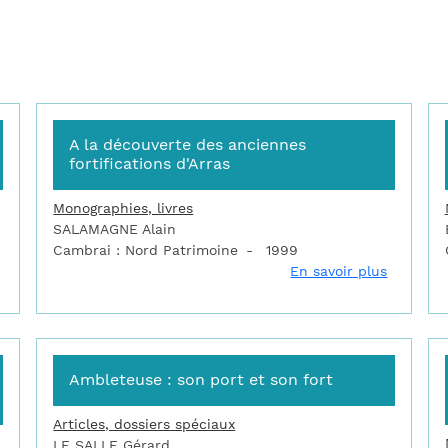
A la découverte des anciennes
fortifications d'Arras
Monographies, livres
SALAMAGNE Alain
Cambrai : Nord Patrimoine
1999
sur 2000 ans de fortification française : du 16e siècle au mur de 
sur A la
En savoir plus
Ambleteuse : son port et son fort
Articles, dossiers spéciaux
LE SALLE Gérard