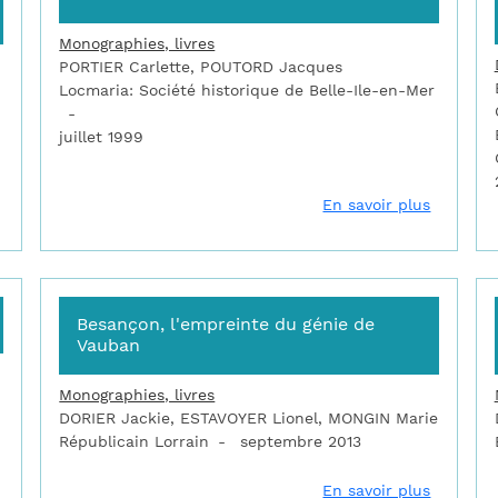
Monographies, livres
PORTIER Carlette, POUTORD Jacques
Locmaria: Société historique de Belle-Ile-en-Mer
juillet 1999
sur Belfort : forteresse royale, citadelle républicaine
sur Belle
En savoir plus
Besançon, l'empreinte du génie de
Vauban
Monographies, livres
DORIER Jackie, ESTAVOYER Lionel, MONGIN Marie
Républicain Lorrain
septembre 2013
sur Besançon et Vauban
sur Besa
En savoir plus