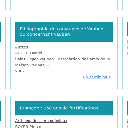
Bibliographie des ouvrages de Vauban
ou concernant Vauban
Autres
AUGER Daniel
Saint-Léger-Vauban : Association des amis de la
Maison Vauban
2007
sur Béthune : chronique d'une ville fortifiée
sur Bibl
En savoir plus
Briançon : 250 ans de fortifications
Articles, dossiers spéciaux
BOYER Pierre