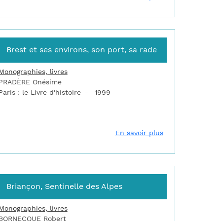
Brest et ses environs, son port, sa rade
Monographies, livres
PRADÈRE Onésime
Paris : le Livre d'histoire
1999
iographie des ouvrages de Vauban ou concernant Vauban
sur Brest et ses 
En savoir plus
Briançon, Sentinelle des Alpes
Monographies, livres
BORNECQUE Robert