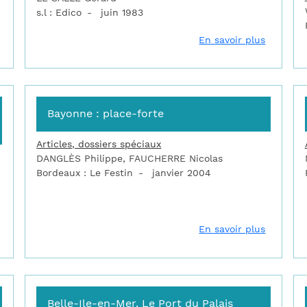
s.l : Edico
juin 1983
sur A la découverte des anciennes fortifications de Valenciennes
sur Ambl
En savoir plus
Bayonne : place-forte
Articles, dossiers spéciaux
DANGLÈS Philippe, FAUCHERRE Nicolas
Bordeaux : Le Festin
janvier 2004
sur Au temps de Vauban : les fortifications de la côte et des îles
sur Bayo
En savoir plus
Belle-Ile-en-Mer. Le Port du Palais