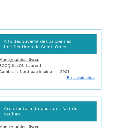
A la découverte des anciennes
fortifications de Saint-Omer
Monographies, livres
BOCQUILLON Laurent
Cambrai : Nord patrimoine
2001
l'Atlantique
 découverte des anciennes fortifications d'Arras
sur A la découve
En savoir plus
Architecture du bastion : l'art de
Vauban
Monographies, livres