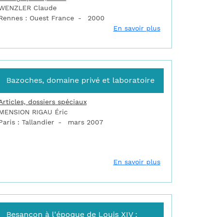
WENZLER Claude
Rennes : Ouest France
2000
eteuse : son port et son fort
sur Architecture 
En savoir plus
Bazoches, domaine privé et laboratoire
Articles, dossiers spéciaux
MENSION RIGAU Éric
Paris : Tallandier
mars 2007
 charentaises
nne : place-forte
sur Bazoches, do
En savoir plus
Besançon à l'époque de Louis XIV :