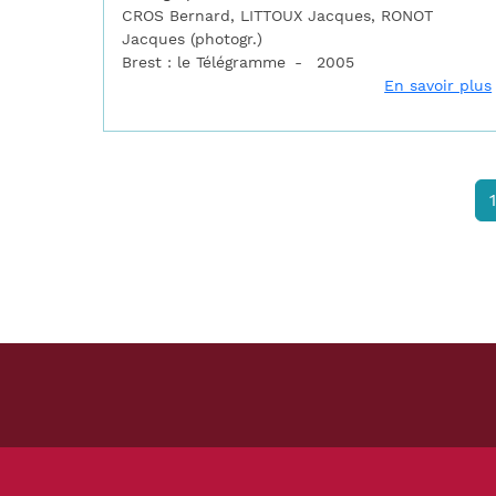
CROS Bernard, LITTOUX Jacques, RONOT
Jacques (photogr.)
Brest : le Télégramme
2005
En savoir plus
Pagination
1