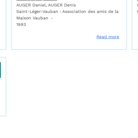
AUGER Daniel, AUGER Denis
Saint-Léger-Vauban : Association des amis de la
Maison Vauban
1993
about Vauban : l'homme, l'ingénieur, le réformateur
about Va
Read more
about Vaubant et…? Selon plusieurs auteurs