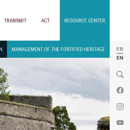
TRANSMIT
ACT
RESOURCE CENTER
N
MANAGEMENT OF THE FORTIFIED HERITAGE
FRE
ENGL
Social
Fac
Ins