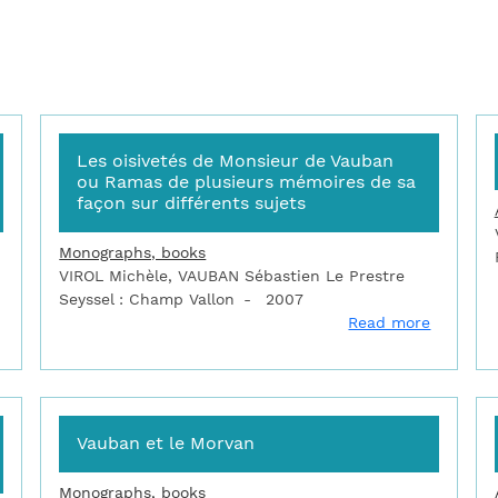
Les oisivetés de Monsieur de Vauban
ou Ramas de plusieurs mémoires de sa
façon sur différents sujets
Monographs, books
VIROL Michèle, VAUBAN Sébastien Le Prestre
Seyssel : Champ Vallon
2007
about Les oisivetés de Monsieur de Vauban ou Ramas de plusieur
about Le
Read more
Vauban et le Morvan
Monographs, books