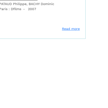
PATAUD Philippe, BACHY Dominic
Paris : Dfilms
2007
uban et le Morvan
about Vauban le 
Read more