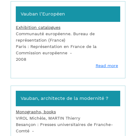
Vauban l'Européen
Exhibition catalogues
Communauté européenne. Bureau de
représentation (France)
Paris : Représentation en France de la
Commission européenne
2008
about V
Read more
Vauban, architecte de la modernité ?
Monographs, books
VIROL Michèle, MARTIN Thierry
Besançon : Presses universitaires de Franche-
Comté