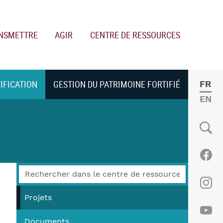
NSMETTRE
AGIR
CENTRE DE RESSOURCES
TIFICATION
GESTION DU PATRIMOINE FORTIFIÉ
FRE
ENGL
Social
Fac
Ins
Projets
Documents