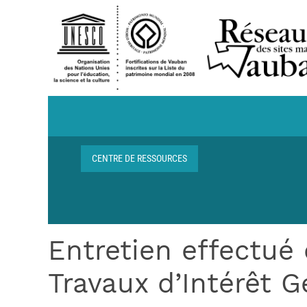
Aller au contenu principal
Navigation centre de ressources
CENTRE DE RESSOURCES
Fil d'Ariane
Entretien effectué
Travaux d’Intérêt G