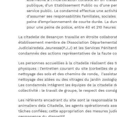
alternative à l’incarcération consiste en un trava
publique, d’un Etablissement Public ou d’une per
service public. Le condamné effectue une activité a
d’assumer ses responsabilités familiales, sociale
peine d’emprisonnement de courte durée. La durée
pour une peine de police, entre 40 et 210 heures
La citadelle de Besançon travaille en étroite collabo
établissement membre de l’Association Départementale 
Judiciairedela Jeunesse(P.J.J) et les Services Pénitent
condamnés des actions représentatives de la faute c
Les personnes accueillies à la citadelle réalisent des 
physiques : l’entretien courant du site (corbeilles de p
nettoyage des sols et des chemins de ronde, l’assist
nettoyage des allées ou des vitrages du jardin zoologi
Les condamnés intègrent les équipes de la citadelle d
collectivité : le travail de groupe, le respect des consi
Les référents encadrant du site sont le responsable 
animaliers dela Citadelle, les agents opérationnels a
tâches confiées; cette appropriation des mesures judic
permanence du dispositif.