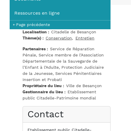
You
Ressources en ligne
Page précédente
Localisation
Citadelle de Besançon
Thème(s)
Conservation
Entretien
Partenaires
Service de Réparation
Pénale, Service membre de l’Association
Départementale de la Sauvegarde de
l’Enfant à l’Adulte, Protection Judiciaire
de la Jeunesse, Services Pénitentiaires
Insertion et Probati
Propriétaire du lieu
Ville de Besançon
Gestionnaire du lieu
Etablissement
public Citadelle-Patrimoine mondial
Contact
Etablissement public Citadelle-