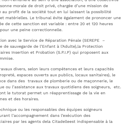
il non-rémunéré au sein d’une association, d’une collectivité
sonne morale de droit privé, chargée d’une mission de
u profit de la société tout en lui laissant la possibilité
s et matérielles. Le tribunal évite également de prononcer une
 de cette sanction est variable : entre 20 et 120 heures
 pour une peine correctionnelle.
ration avec le Service de Réparation Pénale (SEREPE –
de sauvegarde de l’Enfant à l’Adulte),la Protection
iaires Insertion et Probation (S.P.I.P) qui proposent aux
ommise.
travaux divers, selon leurs compétences et leurs capacités
ropreté, espaces ouverts aux publics, locaux sanitaires), le
ance dans des travaux de plomberie ou de maçonnerie, le
que ou l’assistance aux travaux quotidiens des soigneurs, etc.
ont le tutorat permet un réapprentissage de la vie en
gnes et des horaires.
technique ou les responsables des équipes soigneurs
ssurant l’accompagnement dans l’exécution des
iaires par les agents dela Citadelleest indispensable à la