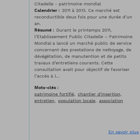
Citadelle - patrimoine mondial
Calendrier
2011 à 2013. Ce marché est
reconductible deux fois pour une durée d’un
an.
Résumé
Durant le printemps 2011,
l’Etablissement Public Citadelle – Patrimoine
Mondial a lancé un marché public de service
concernant des prestations de nettoyage, de
dévégétation, de manutention et de petits
travaux d’entretiens courants. Cette
consultation avait pour objectif de favoriser
l’accès à l...
Mots-clés
patrimoine fortifié
chantier d'insertion
entretien
population locale
association
En savoir plus