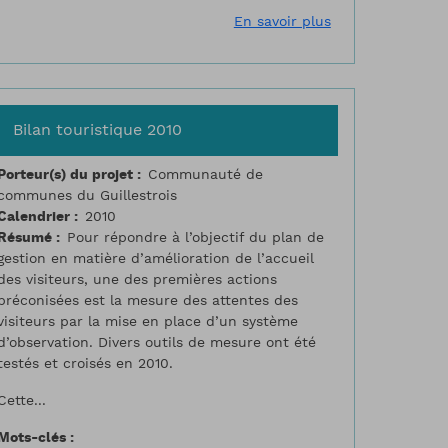
, le projet de reconversion de la citadelle en quartier de ville
sur Baroulade
En savoir plus
Bilan touristique 2010
Porteur(s) du projet
Communauté de
communes du Guillestrois
Calendrier
2010
Résumé
Pour répondre à l’objectif du plan de
gestion en matière d’amélioration de l’accueil
des visiteurs, une des premières actions
préconisées est la mesure des attentes des
visiteurs par la mise en place d’un système
d’observation. Divers outils de mesure ont été
testés et croisés en 2010.
Cette...
Mots-clés