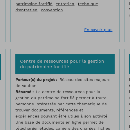
patrimoine fortifié
entretien
technique
d'entretien
convention
sur Besançon, Etude de mise en valeur paysagère des fortificati
sur Besa
En savoir plus
Centre de ressources pour la gestion
du patrimoine fortifié
Porteur(s) du projet
Réseau des sites majeurs
de Vauban
Résumé
Le centre de ressources pour la
gestion du patrimoine fortifié permet à toute
personne intéressée par cette thématique de
trouver documents, références et
expériences pouvant être utiles à son activité.
Une base de documents en ligne permet de
télécharger études, cahiers des charges, fiches