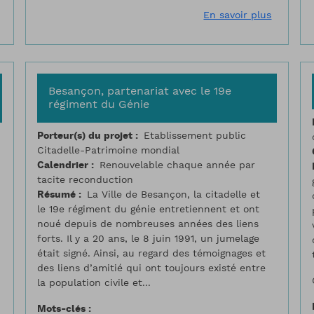
sur Aménagements de la caserne Campana
sur Arras
En savoir plus
Besançon, partenariat avec le 19e
régiment du Génie
Porteur(s) du projet
Etablissement public
Citadelle-Patrimoine mondial
Calendrier
Renouvelable chaque année par
tacite reconduction
Résumé
La Ville de Besançon, la citadelle et
le 19e régiment du génie entretiennent et ont
noué depuis de nombreuses années des liens
forts. Il y a 20 ans, le 8 juin 1991, un jumelage
était signé. Ainsi, au regard des témoignages et
des liens d’amitié qui ont toujours existé entre
la population civile et...
Mots-clés