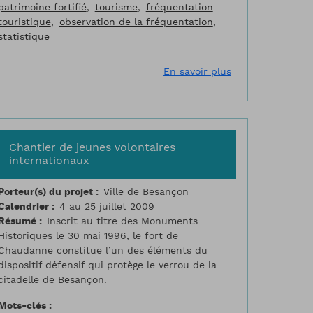
patrimoine fortifié
tourisme
fréquentation
touristique
observation de la fréquentation
statistique
ons de Vauban
nçon, partenariat avec le 19e régiment du Génie
sur Bilan tourist
En savoir plus
Chantier de jeunes volontaires
internationaux
Porteur(s) du projet
Ville de Besançon
Calendrier
4 au 25 juillet 2009
Résumé
Inscrit au titre des Monuments
Historiques le 30 mai 1996, le fort de
Chaudanne constitue l’un des éléments du
dispositif défensif qui protège le verrou de la
citadelle de Besançon.
Mots-clés