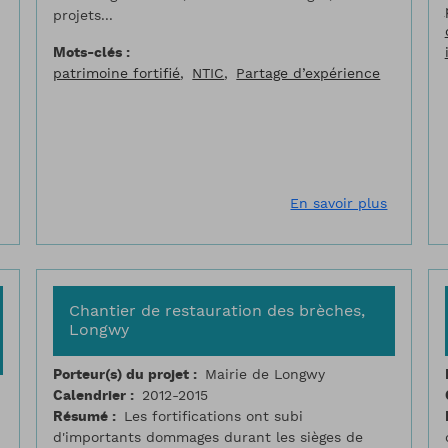
projets...
Mots-clés
patrimoine fortifié
NTIC
Partage d’expérience
sur Brochure de découverte de la place forte de Mont-Dauphin d
sur Cent
En savoir plus
Chantier de restauration des brèches,
Longwy
Porteur(s) du projet
Mairie de Longwy
Calendrier
2012-2015
Résumé
Les fortifications ont subi
d'importants dommages durant les sièges de