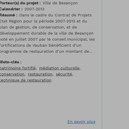
Porteur(s) du projet
Ville de Besançon
Calendrier
2007-2013
Résumé
Dans le cadre du Contrat de Projets
Etat Région pour la période 2007-2013 et du
plan de gestion, de conservation, et de
développement durable de la ville de Besançon
voté en juillet 2007 par le conseil municipal, les
fortifications de Vauban bénéficient d’un
programme de restauration d’un montant de...
Mots-clés
patrimoine fortifié
médiation culturelle
conservation
restauration
sécurité
technique de restauration
delle d’Arras, gestion du foncier dans le cadre du projet de r
sur Conservation 
En savoir plus