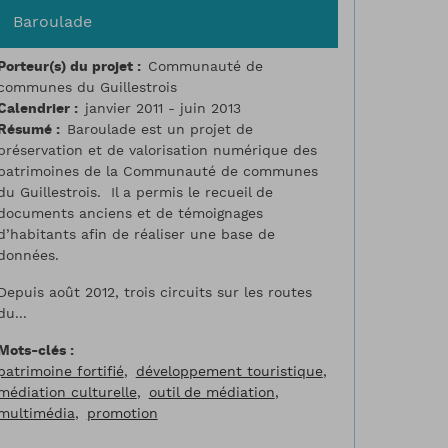
Baroulade
Porteur(s) du projet
Communauté de
communes du Guillestrois
Calendrier
janvier 2011 - juin 2013
Résumé
Baroulade est un projet de
préservation et de valorisation numérique des
patrimoines de la Communauté de communes
du Guillestrois. Il a permis le recueil de
documents anciens et de témoignages
d’habitants afin de réaliser une base de
données.
Depuis août 2012, trois circuits sur les routes
du...
Mots-clés
patrimoine fortifié
développement touristique
médiation culturelle
outil de médiation
multimédia
promotion