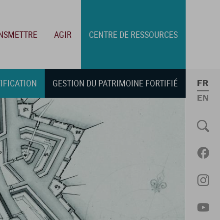
NSMETTRE
AGIR
CENTRE DE RESSOURCES
TIFICATION
GESTION DU PATRIMOINE FORTIFIÉ
FRE
ENGL
Social
Fac
Ins