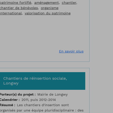
patrimoine fortifié
aménagement
chantier
chantier de bénévoles
organisme
international
valorisation du patrimoine
estinée aux 12-15 ans
re de ressources pour la gestion du patrimoine fortifié
sur Chantier de 
En savoir plus
Chantiers de réinsertion sociale,
Longwy
Porteur(s) du projet
Mairie de Longwy
Calendrier
2011, puis 2012-2014
Résumé
Les chantiers d'insertion sont
organisés par une équipe pluridisciplinaire : des