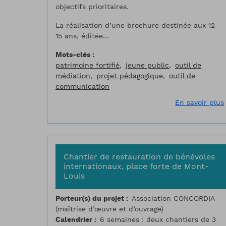
objectifs prioritaires.
La réalisation d’une brochure destinée aux 12-
15 ans, éditée...
Mots-clés
patrimoine fortifié
jeune public
outil de
médiation
projet pédagogique
outil de
communication
En savoir plus
Chantier de restauration de bénévoles
internationaux, place forte de Mont-
Louis
Porteur(s) du projet
Association CONCORDIA
(maîtrise d’œuvre et d’ouvrage)
Calendrier
6 semaines : deux chantiers de 3