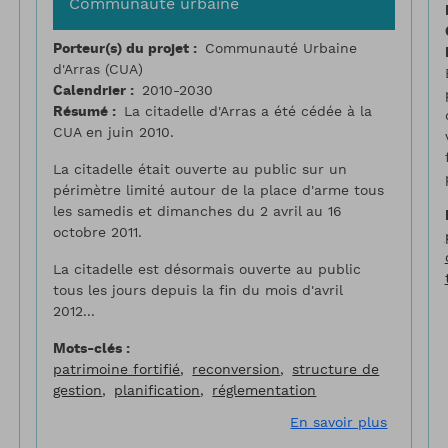
Communauté urbaine
Porteur(s) du projet
Communauté Urbaine
d'Arras (CUA)
Calendrier
2010-2030
Résumé
La citadelle d'Arras a été cédée à la
CUA en juin 2010.
La citadelle était ouverte au public sur un
périmètre limité autour de la place d'arme tous
les samedis et dimanches du 2 avril au 16
octobre 2011.
La citadelle est désormais ouverte au public
tous les jours depuis la fin du mois d'avril
2012...
Mots-clés
patrimoine fortifié
reconversion
structure de
gestion
planification
réglementation
sur Chantiers éducatifs d’insertion
sur Cita
En savoir plus