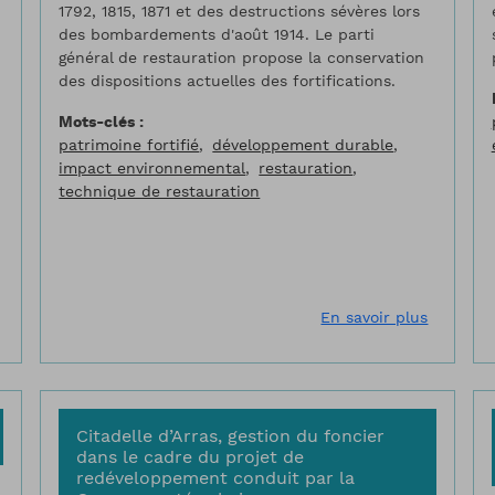
1792, 1815, 1871 et des destructions sévères lors
des bombardements d'août 1914. Le parti
général de restauration propose la conservation
des dispositions actuelles des fortifications.
Mots-clés
patrimoine fortifié
développement durable
impact environnemental
restauration
technique de restauration
sur Chantier de restauration de bénévoles internationaux, place
sur Chan
En savoir plus
Citadelle d’Arras, gestion du foncier
dans le cadre du projet de
redéveloppement conduit par la