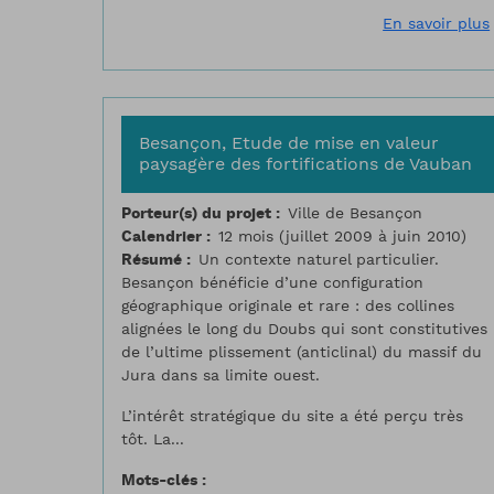
En savoir plus
Besançon, Etude de mise en valeur
paysagère des fortifications de Vauban
Porteur(s) du projet
Ville de Besançon
Calendrier
12 mois (juillet 2009 à juin 2010)
Résumé
Un contexte naturel particulier.
Besançon bénéficie d’une configuration
géographique originale et rare : des collines
alignées le long du Doubs qui sont constitutives
de l’ultime plissement (anticlinal) du massif du
Jura dans sa limite ouest.
L’intérêt stratégique du site a été perçu très
tôt. La...
Mots-clés