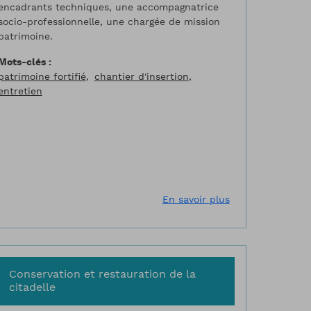
encadrants techniques, une accompagnatrice
socio-professionnelle, une chargée de mission
patrimoine.
Mots-clés
patrimoine fortifié
chantier d'insertion
entretien
 forte de Mont-Louis
tier de restauration des brèches, Longwy
sur Chantiers de
En savoir plus
Conservation et restauration de la
citadelle