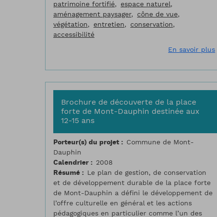
patrimoine fortifié
espace naturel
aménagement paysager
cône de vue
végétation
entretien
conservation
accessibilité
En savoir plus
Brochure de découverte de la place
forte de Mont-Dauphin destinée aux
12-15 ans
Porteur(s) du projet
Commune de Mont-
Dauphin
Calendrier
2008
Résumé
Le plan de gestion, de conservation
et de développement durable de la place forte
de Mont-Dauphin a défini le développement de
l’offre culturelle en général et les actions
pédagogiques en particulier comme l’un des