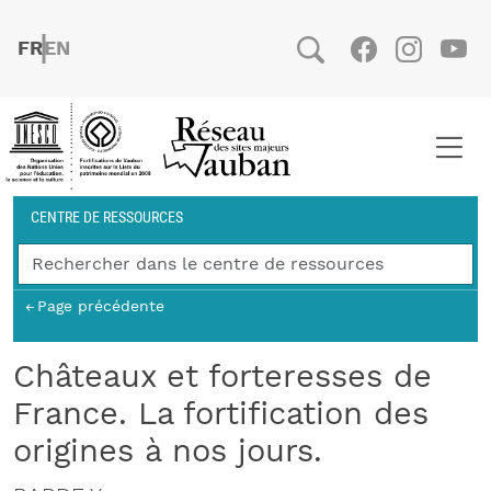
Aller au contenu principal
FRENCH
ENGLISH
Social
Facebook
Instag
You
Fil d'Ariane
CENTRE DE RESSOURCES
Page précédente
Châteaux et forteresses de
France. La fortification des
origines à nos jours.