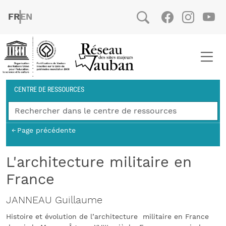
Aller au contenu principal
FRENCH
ENGLISH
Social
Facebook
Instag
You
Fil d'Ariane
CENTRE DE RESSOURCES
Page précédente
L'architecture militaire en
France
JANNEAU Guillaume
Histoire et évolution de l’architecture militaire en France