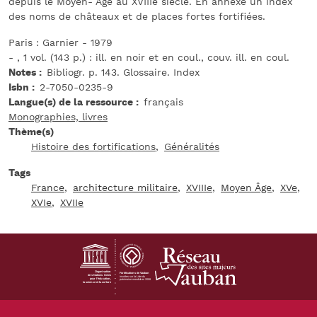
depuis le Moyen- Âge au XVIIIe siècle. En annexe un index
des noms de châteaux et de places fortes fortifiées.
Paris : Garnier - 1979
- , 1 vol. (143 p.) : ill. en noir et en coul., couv. ill. en coul.
Notes
Bibliogr. p. 143. Glossaire. Index
Isbn
2-7050-0235-9
Langue(s) de la ressource
français
Monographies, livres
Thème(s)
Histoire des fortifications
Généralités
Tags
France
architecture militaire
XVIIIe
Moyen Âge
XVe
XVIe
XVIIe