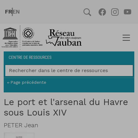
Aller au contenu principal
FRENCH
ENGLISH
Social
Facebook
Instag
You
Fil d'Ariane
CENTRE DE RESSOURCES
Page précédente
Le port et l'arsenal du Havre
sous Louis XIV
PETER Jean