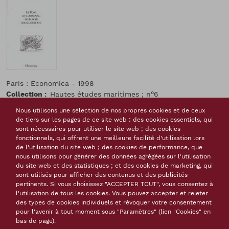
Paris : Economica - 1998
Collection
Hautes études maritimes ; n°6
- , 1 vol. (232 p.-12 p. de pl.) : ill., couv. ill.
Nous utilisons une sélection de nos propres cookies et de ceux
Notes
Bibliogr. p. 221-224. Index
de tiers sur les pages de ce site web : des cookies essentiels, qui
Isbn
2-7178-3017-0
sont nécessaires pour utiliser le site web ; des cookies
Issn
1258-2069
fonctionnels, qui offrent une meilleure facilité d'utilisation lors
de l'utilisation du site web ; des cookies de performance, que
Langue(s) de la ressource
français
nous utilisons pour générer des données agrégées sur l'utilisation
Monographies, livres
du site web et des statistiques ; et des cookies de marketing, qui
Thème(s)
sont utilisés pour afficher des contenus et des publicités
Vauban
Œuvre civile
pertinents. Si vous choisissez "ACCEPTER TOUT", vous consentez à
l'utilisation de tous les cookies. Vous pouvez accepter et rejeter
Tags
des types de cookies individuels et révoquer votre consentement
port
le Havre
chantier de construction
génie civil
pour l'avenir à tout moment sous "Paramètres" (lien "Cookies" en
Vauban
bas de page).