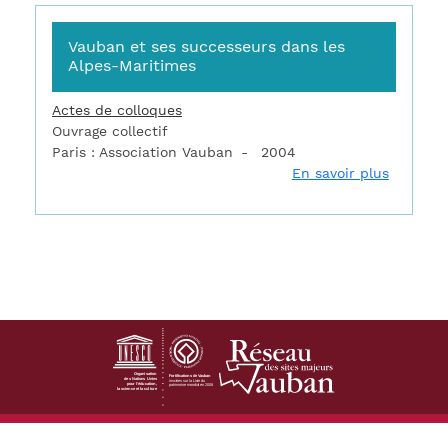
Vauban et ses successeurs dans les
Alpes-Maritimes
Actes de colloques
Ouvrage collectif
Paris : Association Vauban
2004
sur Vaub
En savoir plus
Footer
Contact
Mentions légales
Cookies