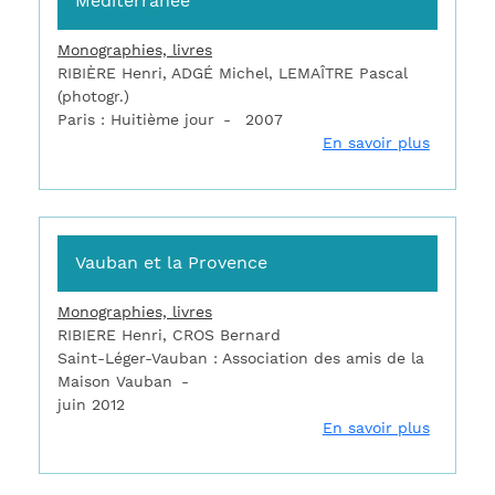
Méditerranée
Monographies, livres
RIBIÈRE Henri, ADGÉ Michel, LEMAÎTRE Pascal
(photogr.)
Paris : Huitième jour
2007
sur La r
En savoir plus
Vauban et la Provence
Monographies, livres
RIBIERE Henri, CROS Bernard
Saint-Léger-Vauban : Association des amis de la
Maison Vauban
juin 2012
sur Vaub
En savoir plus