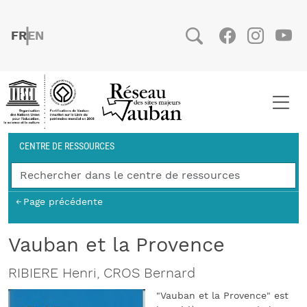
Aller au contenu principal
FRENCH
ENGLISH
Social
Facebook
Instag
You
Fil d'Ariane
CENTRE DE RESSOURCES
Page précédente
Vauban et la Provence
RIBIERE Henri, CROS Bernard
"Vauban et la Provence" est