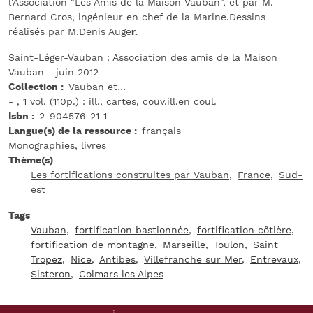
l'Association "Les Amis de la Maison Vauban", et par M.
Bernard Cros, ingénieur en chef de la Marine.Dessins
réalisés par M.Denis Auge
r.
Saint-Léger-Vauban : Association des amis de la Maison
Vauban - juin 2012
Collection
Vauban et…
- , 1 vol. (110p.) : ill., cartes, couv.ill.en coul.
Isbn
2-904576-21-1
Langue(s) de la ressource
français
Monographies, livres
Thème(s)
Les fortifications construites par Vauban
France
Sud-
est
Tags
Vauban
fortification bastionnée
fortification côtière
fortification de montagne
Marseille
Toulon
Saint
Tropez
Nice
Antibes
Villefranche sur Mer
Entrevaux
Sisteron
Colmars les Alpes