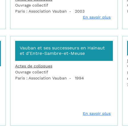
Ouvrage collectif
Paris : Association Vauban
2003
sur Vauban et ses successeurs dans les Alpes-Maritimes
sur Vaub
En savoir plus
Vauban et ses successeurs en Hainaut
et d'Entre-Sambre-et-Meuse
Actes de colloques
Ouvrage collectif
Paris : Association Vauban
1994
sur Vauban et ses successeurs en Franche-Comté : trois siècles d
sur Vaub
En savoir plus