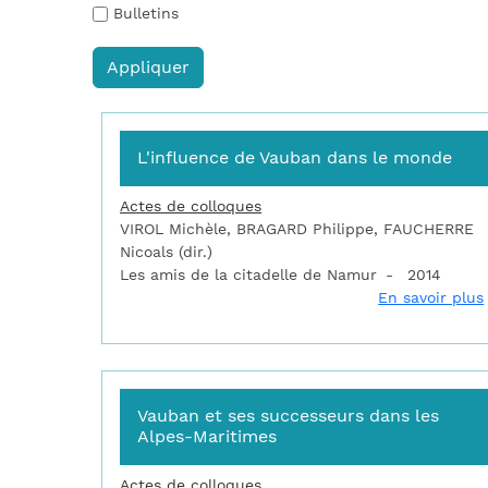
Bulletins
L'influence de Vauban dans le monde
Actes de colloques
VIROL Michèle, BRAGARD Philippe, FAUCHERRE
Nicoals (dir.)
Les amis de la citadelle de Namur
2014
En savoir plus
Vauban et ses successeurs dans les
Alpes-Maritimes
Actes de colloques