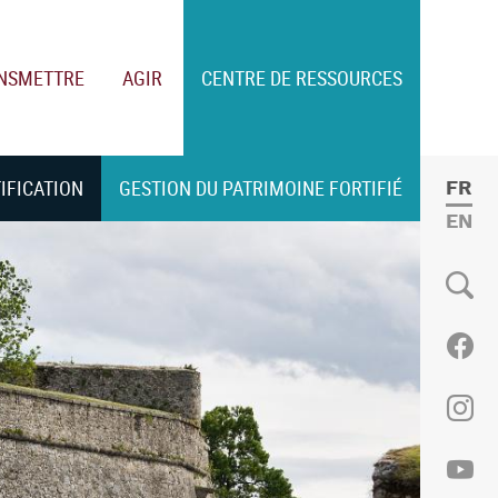
NSMETTRE
AGIR
CENTRE DE RESSOURCES
TIFICATION
GESTION DU PATRIMOINE FORTIFIÉ
FRE
ENGL
Social
Fac
Ins