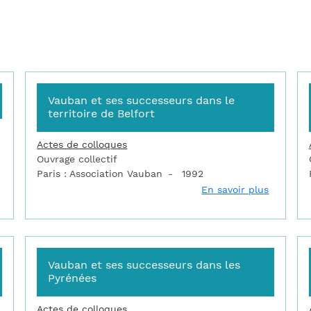
Vauban et ses successeurs dans le
territoire de Belfort
Actes de colloques
Ouvrage collectif
Paris : Association Vauban
1992
sur L'influence de Vauban dans le monde
sur Vaub
En savoir plus
Vauban et ses successeurs dans les
Pyrénées
Actes de colloques