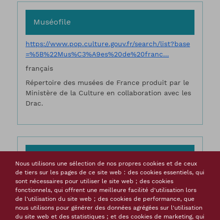
Muséofile
https://www.pop.culture.gouv.fr/search/list?base
=%5B%22Mus%C3%A9es%20de%20franc…
français
Répertoire des musées de France produit par le
Ministère de la Culture en collaboration avec les
Drac.
The European library
Nous utilisons une sélection de nos propres cookies et de ceux
de tiers sur les pages de ce site web : des cookies essentiels, qui
https://www.theeuropeanlibrary.org/
sont nécessaires pour utiliser le site web ; des cookies
fonctionnels, qui offrent une meilleure facilité d'utilisation lors
35 langues
de l'utilisation du site web ; des cookies de performance, que
Répertoire des bibliothèques nationales
nous utilisons pour générer des données agrégées sur l'utilisation
du site web et des statistiques ; et des cookies de marketing, qui
européennes.