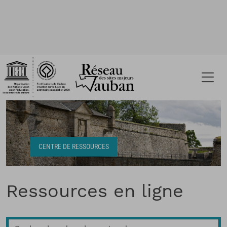
Fil d'Ariane
CENTRE DE RESSOURCES
Ressources en ligne