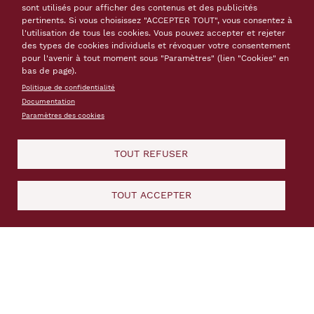
sont utilisés pour afficher des contenus et des publicités
pertinents. Si vous choisissez "ACCEPTER TOUT", vous consentez à
En ligne
fiches descriptives des bibliothèques,
l'utilisation de tous les cookies. Vous pouvez accepter et rejeter
collections numérisées, base de données
des types de cookies individuels et révoquer votre consentement
bibliographiques
pour l'avenir à tout moment sous "Paramètres" (lien "Cookies" en
bas de page).
Politique de confidentialité
Documentation
Paramètres des cookies
Fédération national des Conseils
d’architecture, d’urbanisme et de
l’environnement
TOUT REFUSER
https://www.fncaue.com/
TOUT ACCEPTER
français
Association chargée de favoriser les échanges
entre les CAUE.
En ligne
actualités, espace presse, espace
pédagogique, catalogue des publications