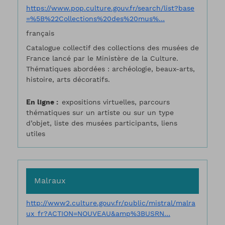
https://www.pop.culture.gouv.fr/search/list?base
=%5B%22Collections%20des%20mus%…
français
Catalogue collectif des collections des musées de
France lancé par le Ministère de la Culture.
Thématiques abordées : archéologie, beaux-arts,
histoire, arts décoratifs.
En ligne
expositions virtuelles, parcours
thématiques sur un artiste ou sur un type
d’objet, liste des musées participants, liens
utiles
Malraux
http://www2.culture.gouv.fr/public/mistral/malra
ux_fr?ACTION=NOUVEAU&amp%3BUSRN…