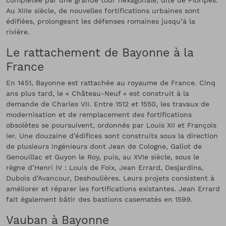
complétée par une grande tour hexagonale, dite de Floripès.
Au XIIIe siècle, de nouvelles fortifications urbaines sont
édifiées, prolongeant les défenses romaines jusqu’à la
rivière.
Le rattachement de Bayonne à la
France
En 1451, Bayonne est rattachée au royaume de France. Cinq
ans plus tard, le « Château-Neuf » est construit à la
demande de Charles VII. Entre 1512 et 1550, les travaux de
modernisation et de remplacement des fortifications
obsolètes se poursuivent, ordonnés par Louis XII et François
Ier. Une douzaine d’édifices sont construits sous la direction
de plusieurs ingénieurs dont Jean de Cologne, Galiot de
Genouillac et Guyon le Roy, puis, au XVIe siècle, sous le
règne d’Henri IV : Louis de Foix, Jean Errard, Desjardins,
Dubois d’Avancour, Deshoulières. Leurs projets consistent à
améliorer et réparer les fortifications existantes. Jean Errard
fait également bâtir des bastions casematés en 1599.
Vauban à Bayonne