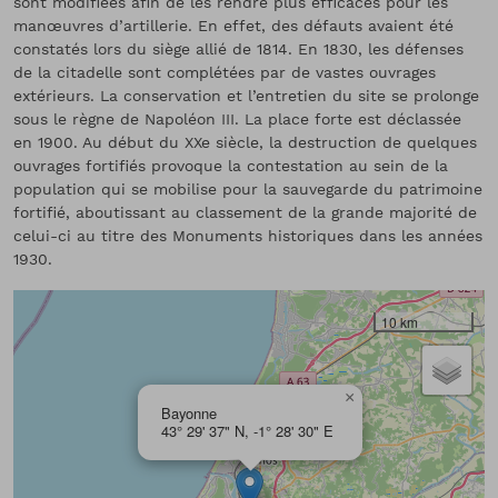
sont modifiées afin de les rendre plus efficaces pour les
manœuvres d’artillerie. En effet, des défauts avaient été
constatés lors du siège allié de 1814. En 1830, les défenses
de la citadelle sont complétées par de vastes ouvrages
extérieurs. La conservation et l’entretien du site se prolonge
sous le règne de Napoléon III. La place forte est déclassée
en 1900. Au début du XXe siècle, la destruction de quelques
ouvrages fortifiés provoque la contestation au sein de la
population qui se mobilise pour la sauvegarde du patrimoine
fortifié, aboutissant au classement de la grande majorité de
celui-ci au titre des Monuments historiques dans les années
1930.
10 km
×
Bayonne
43° 29' 37" N, -1° 28' 30" E