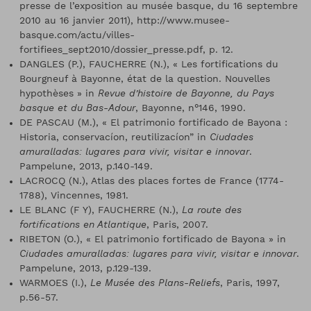
presse de l’exposition au musée basque, du 16 septembre
2010 au 16 janvier 2011), http://www.musee-
basque.com/actu/villes-
fortifiees_sept2010/dossier_presse.pdf, p. 12.
DANGLES (P.), FAUCHERRE (N.), « Les fortifications du
Bourgneuf à Bayonne, état de la question. Nouvelles
hypothèses » in
Revue d’histoire de Bayonne, du Pays
basque et du Bas-Adour
, Bayonne, n°146, 1990.
DE PASCAU (M.), « El patrimonio fortificado de Bayona :
Historia, conservacíon, reutilizacíon” in
Ciudades
amuralladas: lugares para vivir, visitar e innovar
.
Pampelune, 2013, p.140-149.
LACROCQ (N.), Atlas des places fortes de France (1774-
1788), Vincennes, 1981.
LE BLANC (F Y), FAUCHERRE (N.),
La route des
fortifications en Atlantique
, Paris, 2007.
RIBETON (O.), « El patrimonio fortificado de Bayona » in
Ciudades amuralladas: lugares para vivir, visitar e innovar
.
Pampelune, 2013, p.129-139.
WARMOES (I.),
Le Musée des Plans-Reliefs
, Paris, 1997,
p.56-57.