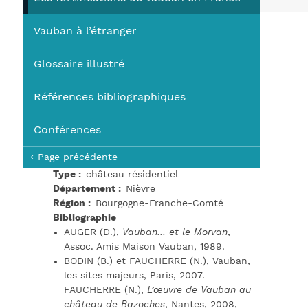
You
Vauban à l’étranger
Glossaire illustré
Références bibliographiques
Conférences
Page précédente
Type
château résidentiel
Département
Nièvre
Région
Bourgogne-Franche-Comté
Bibliographie
AUGER (D.),
Vauban… et le Morvan
,
Assoc. Amis Maison Vauban, 1989.
BODIN (B.) et FAUCHERRE (N.), Vauban,
les sites majeurs, Paris, 2007.
FAUCHERRE (N.),
L’œuvre de Vauban au
château de Bazoches
, Nantes, 2008,