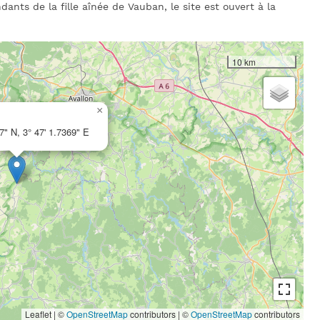
ants de la fille aînée de Vauban, le site est ouvert à la
10 km
×
7" N, 3° 47' 1.7369" E
Leaflet | ©
OpenStreetMap
contributors
|
©
OpenStreetMap
contributors