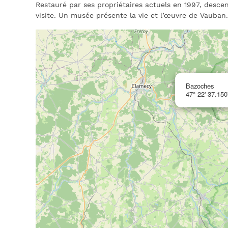
Restauré par ses propriétaires actuels en 1997, descend
visite. Un musée présente la vie et l’œuvre de Vauban.
Bazoches
47° 22' 37.150