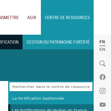
NSMETTRE
AGIR
CENTRE DE RESSOURCES
TIFICATION
GESTION DU PATRIMOINE FORTIFIÉ
FRE
ENGL
Social
Fac
Ins
La fortification bastionnée
Les fortifications de Vauban en France