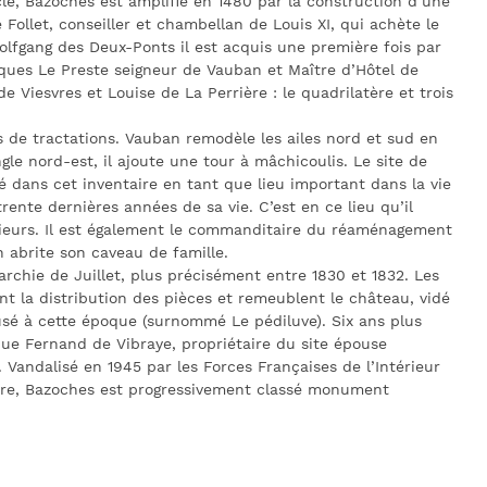
cle, Bazoches est amplifié en 1480 par la construction d’une
 Follet, conseiller et chambellan de Louis XI, qui achète le
olfgang des Deux-Ponts il est acquis une première fois par
ques Le Preste seigneur de Vauban et Maître d’Hôtel de
e Viesvres et Louise de La Perrière : le quadrilatère et trois
 de tractations. Vauban remodèle les ailes nord et sud en
gle nord-est, il ajoute une tour à mâchicoulis. Le site de
ré dans cet inventaire en tant que lieu important dans la vie
 trente dernières années de sa vie. C’est en ce lieu qu’il
énieurs. Il est également le commanditaire du réaménagement
en abrite son caveau de famille.
rchie de Juillet, plus précisément entre 1830 et 1832. Les
nt la distribution des pièces et remeublent le château, vidé
eusé à cette époque (surnommé Le pédiluve). Six ans plus
que Fernand de Vibraye, propriétaire du site épouse
Vandalisé en 1945 par les Forces Françaises de l’Intérieur
re, Bazoches est progressivement classé monument