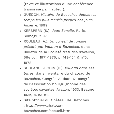
(texte et illustrations d’une conférence
transmise par l’auteur).
GUEDON,
Histoire de Bazoches depuis les
temps les plus reculés jusqu’à nos jours
,
Auxerre, 1899.
KERSPERN (S.),
Jean Senelle
, Paris,
Somogy, 1997.
ROULEAU (A.),
Un conseil de famille
présidé par Vauban à Bazoches
, dans
Bulletin de la Société d’études d’Avallon,
69e vol., 1971-1976, p. 149-154 & n°6,
1978.
SOULANGE-BODIN (H.),
Vauban dans ses
terres
, dans Inventaire du château de
Bazoches, Congrès Vauban, Xe congrès
de l’association bourguignonne des
sociétés savantes, Avallon, 1933, Beaune
1935, p. 53-62.
Site officiel du Château de Bazoches
: http://www.chateau-
bazoches.com/accueil.htm