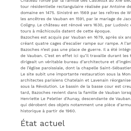
Château fondé par la famille des Castellux au XIIe siè
tour résidentielle rectangulaire réalisée par Antoine de
domaine en 1475. Sinistré en 1569 par les reîtres de W
les ancêtres de Vauban en 1591, par le mariage de Jac
Coligny. Le château est rénové vers 1630, par Ludovic d
tours à mâchicoulis datent de cette époque.
Bazoches est acquis par Vauban en 1679, après six ans
créant quatre cages d’escalier rampe sur rampe. A l’an
Bazoches n’est pas une place de guerre. Il a été intég
de Vauban. C’est en effet ici qu’il travaille durant les
dirigeait un véritable bureau d’architecture et d’ing
de l’église paroissiale, dont la chapelle Saint-Sébasti
Le site subit une importante restauration sous la Mona
architectes parisiens Chatelain et Lavenain réorganise
sous la Révolution. Le bassin de la basse cour est cr
tard, Bazoches revient dans la famille de Vauban lors
Henriette Le Peletier d’Aunay, descendante de Vauban. 
qui dérobent des objets notamment une pièce d’armu
historique à partir de 1960.
État actuel