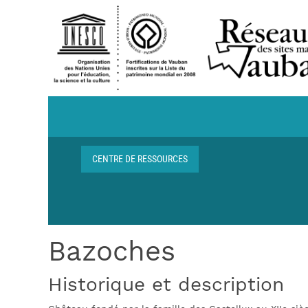
Aller au contenu principal
Navigation centre de ressources
CENTRE DE RESSOURCES
Fil d'Ariane
Bazoches
Historique et description