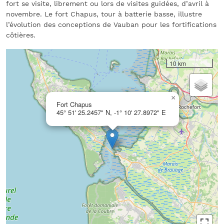
fort se visite, librement ou lors de visites guidées, d’avril à
novembre. Le fort Chapus, tour à batterie basse, illustre
l’évolution des conceptions de Vauban pour les fortifications
côtières.
10 km
×
Fort Chapus
45° 51' 25.2457" N, -1° 10' 27.8972" E