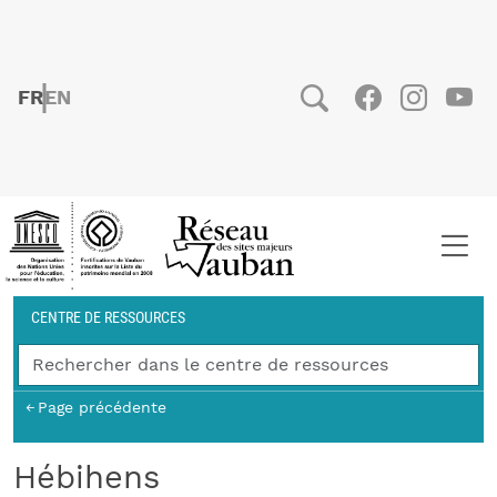
Aller au contenu principal
FRENCH
ENGLISH
Social
Facebook
Instag
You
Fil d'Ariane
CENTRE DE RESSOURCES
Page précédente
Hébihens