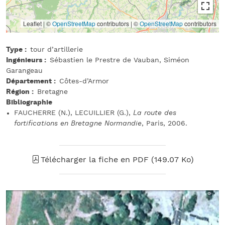
Leaflet | ©
OpenStreetMap
contributors
|
©
OpenStreetMap
contributors
Type
tour d’artillerie
Ingénieurs
Sébastien le Prestre de Vauban, Siméon
Garangeau
Département
Côtes-d’Armor
Région
Bretagne
Bibliographie
FAUCHERRE (N.), LECUILLIER (G.),
La route des
fortifications en Bretagne Normandie
, Paris, 2006.
Télécharger la fiche en PDF (149.07 Ko)