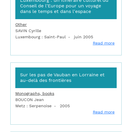
Luxembourg : un itinéraire culturel du
Conseil de l'Europe pour un voyage
dans le temps et dans l'espace
Other
SAVIN Cyrille
Luxembourg : Saint-Paul
juin 2005
about L'
Read more
Sur les pas de Vauban en Lorraine et
au-delà des frontières
Monographs, books
BOUCON Jean
Metz : Serpenoise
2005
about Su
Read more