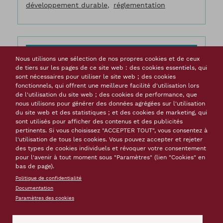
développement durable
réglementation
Tourisme et Patrimoine mondial : des
Nous utilisons une sélection de nos propres cookies et de ceux
clés pour une réussite durable
de tiers sur les pages de ce site web : des cookies essentiels, qui
sont nécessaires pour utiliser le site web ; des cookies
fonctionnels, qui offrent une meilleure facilité d'utilisation lors
Type de document
Actes de colloques
de l'utilisation du site web ; des cookies de performance, que
Auteur(s)
Association Les Climats du vignoble
nous utilisons pour générer des données agrégées sur l'utilisation
de Bourgogne
du site web et des statistiques ; et des cookies de marketing, qui
Langue(s)
français
sont utilisés pour afficher des contenus et des publicités
Date
décembre 2013
pertinents. Si vous choisissez "ACCEPTER TOUT", vous consentez à
l'utilisation de tous les cookies. Vous pouvez accepter et rejeter
Nombre de pages
83
des types de cookies individuels et révoquer votre consentement
Mots-clés
pour l'avenir à tout moment sous "Paramètres" (lien "Cookies" en
patrimoine mondial
valorisation du patrimoine
bas de page).
développement durable
dévloppement
Politique de confidentialité
touristique
impact économique
partage
Documentation
d'expérience
gouvernance
promotion
plan de
Paramètres des cookies
gestion
partenariat