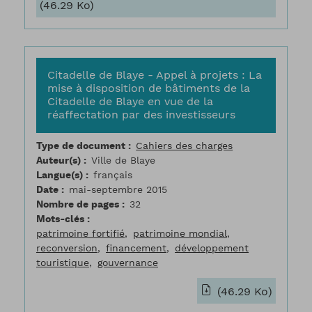
(46.29 Ko)
Citadelle de Blaye - Appel à projets : La
mise à disposition de bâtiments de la
Citadelle de Blaye en vue de la
réaffectation par des investisseurs
Type de document
Cahiers des charges
Auteur(s)
Ville de Blaye
Langue(s)
français
Date
mai-septembre 2015
Nombre de pages
32
Mots-clés
patrimoine fortifié
patrimoine mondial
reconversion
financement
développement
touristique
gouvernance
(46.29 Ko)