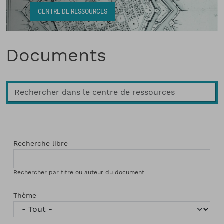
Fil d'Ariane
CENTRE DE RESSOURCES
Documents
Recherche libre
Rechercher par titre ou auteur du document
Thème