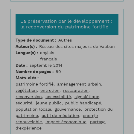
La préservation par le développement :
la reconversion du patrimoine fortifié
Type de document
Autres
Auteur(s)
Réseau des sites majeurs de Vauban
Langue(s)
anglais
français
Date
septembre 2014
Nombre de pages
80
Mots-clés
patrimoine fortifié
aménagement urbain
végétation
entretien
restauration
reconversion
accessibilité
signalétique
sécurité
jeune public
public handicapé
population locale
gouvernance
protection du
patrimoine
outil de médiation
énergie
renouvelable
impact économique
partage
d'expérience