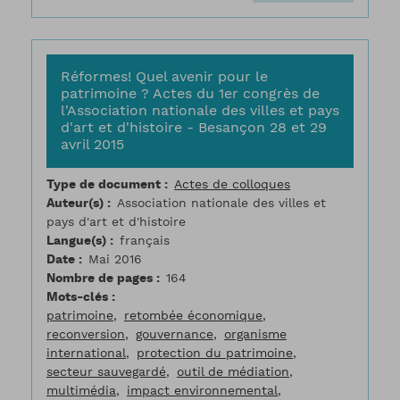
Réformes! Quel avenir pour le
patrimoine ? Actes du 1er congrès de
l'Association nationale des villes et pays
d'art et d'histoire - Besançon 28 et 29
avril 2015
Type de document
Actes de colloques
Auteur(s)
Association nationale des villes et
pays d'art et d'histoire
Langue(s)
français
Date
Mai 2016
Nombre de pages
164
Mots-clés
patrimoine
retombée économique
reconversion
gouvernance
organisme
international
protection du patrimoine
secteur sauvegardé
outil de médiation
multimédia
impact environnemental