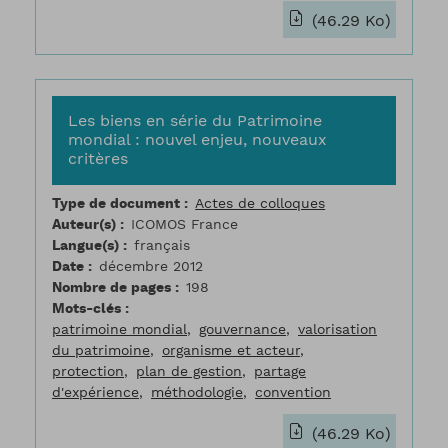
(46.29 Ko)
Les biens en série du Patrimoine
mondial : nouvel enjeu, nouveaux
critères
Type de document
Actes de colloques
Auteur(s)
ICOMOS France
Langue(s)
français
Date
décembre 2012
Nombre de pages
198
Mots-clés
patrimoine mondial
gouvernance
valorisation
du patrimoine
organisme et acteur
protection
plan de gestion
partage
d'expérience
méthodologie
convention
(46.29 Ko)