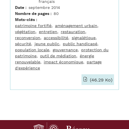
français
Date
septembre 2014
Nombre de pages
80
Mots-clés
patrimoine fortifié
aménagement urbain
végétation
entretien
restauration
reconversion
accessibilité
signalétique
sécurité
jeune public
public handicapé
population locale
gouvernance
protection du
patrimoine
outil de médiation
énergie
renouvelable
impact économique
partage
d'expérience
(46.29 Ko)