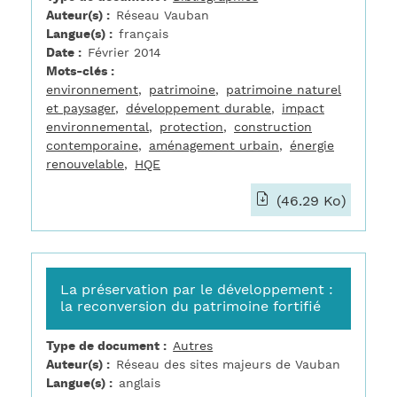
Auteur(s)
Réseau Vauban
Langue(s)
français
Date
Février 2014
Mots-clés
environnement
patrimoine
patrimoine naturel
et paysager
développement durable
impact
environnemental
protection
construction
contemporaine
aménagement urbain
énergie
renouvelable
HQE
(46.29 Ko)
La préservation par le développement :
la reconversion du patrimoine fortifié
Type de document
Autres
Auteur(s)
Réseau des sites majeurs de Vauban
Langue(s)
anglais