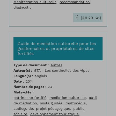
Manifestation culturelle
recommandation
diagnostic
(46.29 Ko)
Guide de médiation culturelle pour les
gestionnaires et propriétaires de sites
fortifiés
Type de document
Autres
Auteur(s)
GTA - Les sentinelles des Alpes
Langue(s)
anglais
Date
2011
Nombre de pages
34
Mots-clés
patrimoine fortifié
médiation culturelle
outil
de médiation
visite guidée
multimédia
audioguide
projet pédagogique
public
scolaire
développement touristique