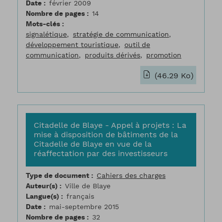
Date
février 2009
Nombre de pages
14
Mots-clés
signalétique
stratégie de communication
développement touristique
outil de
communication
produits dérivés
promotion
(46.29 Ko)
Citadelle de Blaye - Appel à projets : La
mise à disposition de bâtiments de la
Citadelle de Blaye en vue de la
réaffectation par des investisseurs
Type de document
Cahiers des charges
Auteur(s)
Ville de Blaye
Langue(s)
français
Date
mai-septembre 2015
Nombre de pages
32