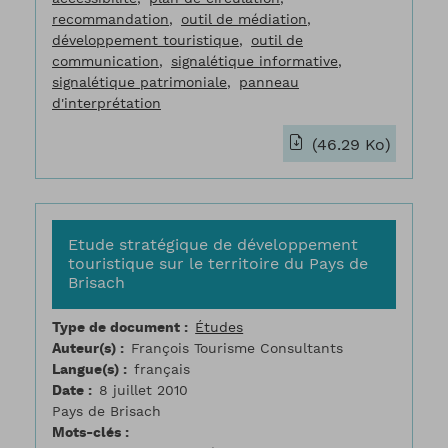
recommandation
outil de médiation
développement touristique
outil de
communication
signalétique informative
signalétique patrimoniale
panneau
d'interprétation
(46.29 Ko)
Etude stratégique de développement
touristique sur le territoire du Pays de
Brisach
Type de document
Études
Auteur(s)
François Tourisme Consultants
Langue(s)
français
Date
8 juillet 2010
Pays de Brisach
Mots-clés