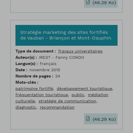
(46.29 Ko)
Stratégie marketing des sites fortifiés
de Vauban - Briançon et Mont-Dauphin
Type de document
Travaux universitaires
Auteur(s)
IREST - Fanny CONDO
Langue(s)
français
Date
novembre 2010
Nombre de pages
24
Mots-clés
patrimoine fortifié
développement touristique
fréquentation touristique
public
médiation
culturelle
stratégie de communication
diagnostic
recommandation
(46.29 Ko)