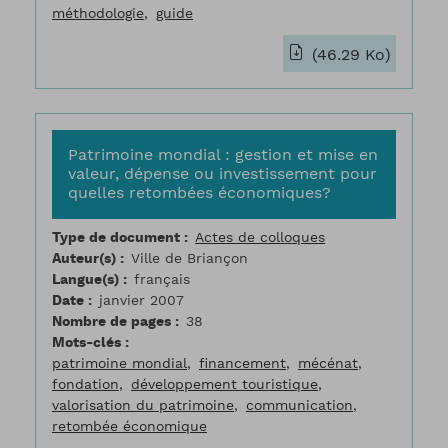
méthodologie
guide
(46.29 Ko)
Patrimoine mondial : gestion et mise en
valeur, dépense ou investissement pour
quelles retombées économiques?
Type de document
Actes de colloques
Auteur(s)
Ville de Briançon
Langue(s)
français
Date
janvier 2007
Nombre de pages
38
Mots-clés
patrimoine mondial
financement
mécénat
fondation
développement touristique
valorisation du patrimoine
communication
retombée économique