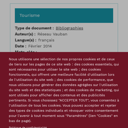
Tourisme
Type de document
Bibliographies
Auteur(s)
Réseau Vauban
Langue(s)
français
Date
Février 2014
Mots-clés
patrimoine
patrimoine mondial
patrimoine
Nous utilisons une sélection de nos propres cookies et de ceux
naturel et paysager
développement
de tiers sur les pages de ce site web : des cookies essentiels, qui
sont nécessaires pour utiliser le site web ; des cookies
touristique
infrastructure touristique
fonctionnels, qui offrent une meilleure facilité d'utilisation lors
fréquentation touristique
tourisme durable
de l'utilisation du site web ; des cookies de performance, que
retombée économique
valorisation du
nous utilisons pour générer des données agrégées sur l'utilisation
patrimoine
équipement culturel
public
du site web et des statistiques ; et des cookies de marketing, qui
promotion
sont utilisés pour afficher des contenus et des publicités
pertinents. Si vous choisissez "ACCEPTER TOUT", vous consentez à
l'utilisation de tous les cookies. Vous pouvez accepter et rejeter
(46.29 Ko)
des types de cookies individuels et révoquer votre consentement
pour l'avenir à tout moment sous "Paramètres" (lien "Cookies" en
bas de page).
Politique de confidentialité