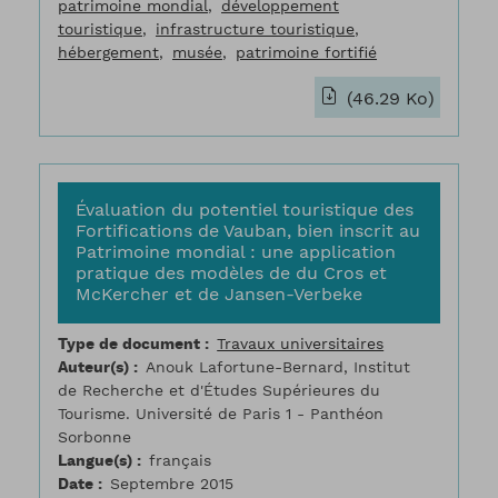
patrimoine mondial
développement
touristique
infrastructure touristique
hébergement
musée
patrimoine fortifié
(46.29 Ko)
Évaluation du potentiel touristique des
Fortifications de Vauban, bien inscrit au
Patrimoine mondial : une application
pratique des modèles de du Cros et
McKercher et de Jansen-Verbeke
Type de document
Travaux universitaires
Auteur(s)
Anouk Lafortune-Bernard, Institut
de Recherche et d'Études Supérieures du
Tourisme. Université de Paris 1 - Panthéon
Sorbonne
Langue(s)
français
Date
Septembre 2015