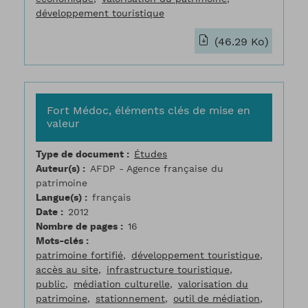
développement touristique
(46.29 Ko)
Fort Médoc, éléments clés de mise en
valeur
Type de document
Études
Auteur(s)
AFDP - Agence française du
patrimoine
Langue(s)
français
Date
2012
Nombre de pages
16
Mots-clés
patrimoine fortifié
développement touristique
accès au site
infrastructure touristique
public
médiation culturelle
valorisation du
patrimoine
stationnement
outil de médiation