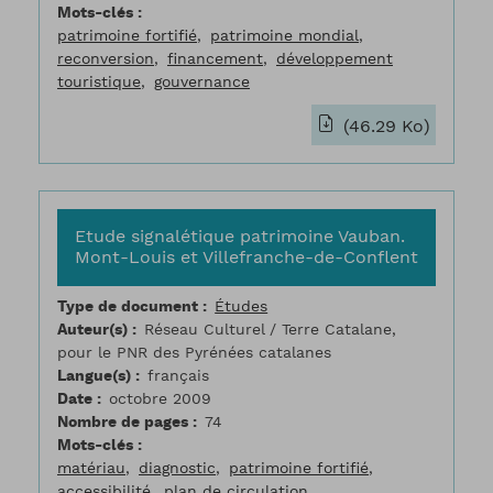
Mots-clés
patrimoine fortifié
patrimoine mondial
reconversion
financement
développement
touristique
gouvernance
(46.29 Ko)
Etude signalétique patrimoine Vauban.
Mont-Louis et Villefranche-de-Conflent
Type de document
Études
Auteur(s)
Réseau Culturel / Terre Catalane,
pour le PNR des Pyrénées catalanes
Langue(s)
français
Date
octobre 2009
Nombre de pages
74
Mots-clés
matériau
diagnostic
patrimoine fortifié
accessibilité
plan de circulation