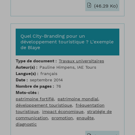
(46.29 Ko)
Quel City-Branding pour un
développement touristique ? L'exemple
de Blaye
Type de document
Travaux universitaires
Auteur(s)
Pauline Himpens, IAE Tours
Langue(s)
français
Date
septembre 2014
Nombre de pages
76
Mots-clés
patrimoine fortifié
patrimoine mondial
développement touristique
fréquentation
touristique
impact économique
stratégie de
communication
promotion
enquête
diagnostic