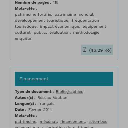
Nombre de pages
115
Mots-clés
patrimoine fortifié
patrimoine mondial
développement touristique
fréquentation
touristique
impact économique
équipement
culturel
public
évaluation
méthodologie
enquête
(46.29 Ko)
Financement
Type de document
Bibliographies
Auteur(s)
Réseau Vauban
Langue(s)
français
Date
Février 2014
Mots-clés
patrimoine
mécénat
financement
retombée
économique
valorisation du patrimoine