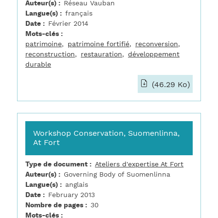
Auteur(s)
Réseau Vauban
Langue(s)
français
Date
Février 2014
Mots-clés
patrimoine
patrimoine fortifié
reconversion
reconstruction
restauration
développement
durable
(46.29 Ko)
Workshop Conservation, Suomenlinna,
At Fort
Type de document
Ateliers d'expertise At Fort
Auteur(s)
Governing Body of Suomenlinna
Langue(s)
anglais
Date
February 2013
Nombre de pages
30
Mots-clés