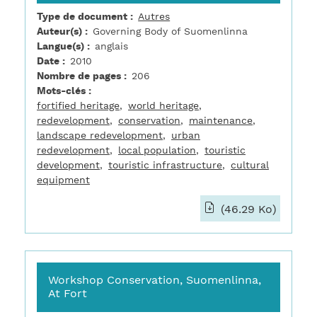
Type de document
Autres
Auteur(s)
Governing Body of Suomenlinna
Langue(s)
anglais
Date
2010
Nombre de pages
206
Mots-clés
fortified heritage
world heritage
redevelopment
conservation
maintenance
landscape redevelopment
urban
redevelopment
local population
touristic
development
touristic infrastructure
cultural
equipment
(46.29 Ko)
Workshop Conservation, Suomenlinna,
At Fort