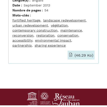
Langue(s)
anglais
Date
September 2013
Nombre de pages
54
Mots-clés
fortified heritage
landscape redevelopment
urban redevelopment
végétation
contemporary construction
maintenance
reconversion
restoration
conservation
accessibility
environmental impact
partnership
sharing experience
(46.29 Ko)