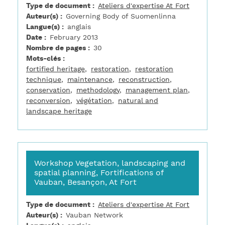
Type de document
Ateliers d'expertise At Fort
Auteur(s)
Governing Body of Suomenlinna
Langue(s)
anglais
Date
February 2013
Nombre de pages
30
Mots-clés
fortified heritage
restoration
restoration
technique
maintenance
reconstruction
conservation
methodology
management plan
reconversion
végétation
natural and
landscape heritage
Workshop Vegetation, landscaping and
spatial planning, Fortifications of
Vauban, Besançon, At Fort
Type de document
Ateliers d'expertise At Fort
Auteur(s)
Vauban Network