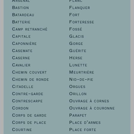
Arsenal
Flanc
Bastion
Flanquer
Batardeau
Fort
Batterie
Forteresse
Camp retranché
Fossé
Capitale
Glacis
Caponnière
Gorge
Casemate
Guérite
Caserne
Herse
Cavalier
Lunette
Chemin couvert
Meurtrière
Chemin de ronde
Nid-de-pie
Citadelle
Orgues
Contre-garde
Orillon
Contrescarpe
Ouvrage à cornes
Cordon
Ouvrage à couronne
Corps de garde
Parapet
Corps de place
Place d'armes
Courtine
Place forte