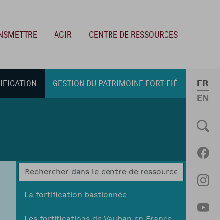
NSMETTRE
AGIR
CENTRE DE RESSOURCES
TIFICATION
GESTION DU PATRIMOINE FORTIFIÉ
FRE
ENGL
Social
Fac
Ins
La fortification bastionnée
Les fortifications de Vauban en France