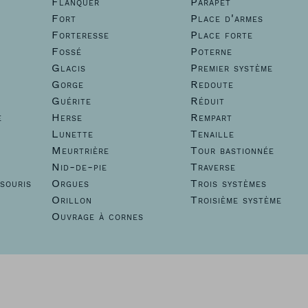
Flanquer
Parapet
Fort
Place d'armes
Forteresse
Place forte
Fossé
Poterne
Glacis
Premier système
Gorge
Redoute
Guérite
Réduit
e
Herse
Rempart
Lunette
Tenaille
Meurtrière
Tour bastionnée
Nid-de-pie
Traverse
souris
Orgues
Trois systèmes
Orillon
Troisième système
Ouvrage à cornes