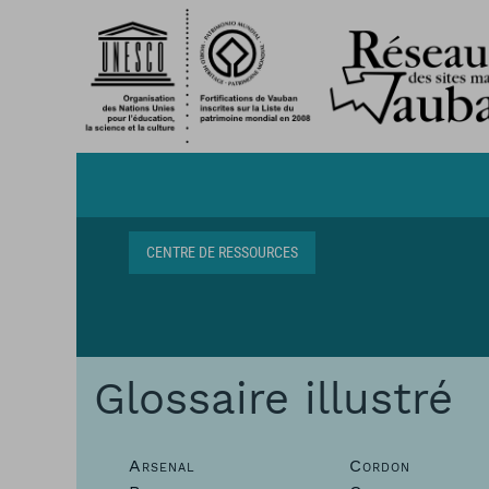
Aller au contenu principal
Navigation centre de ressources
CENTRE DE RESSOURCES
Fil d'Ariane
Glossaire illustré
Arsenal
Cordon