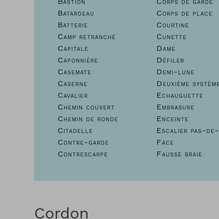
Bastion
Corps de garde
Batardeau
Corps de place
Batterie
Courtine
Camp retranché
Cunette
Capitale
Dame
Caponnière
Défiler
Casemate
Demi-lune
Caserne
Deuxième systèm
Cavalier
Echauguette
Chemin couvert
Embrasure
Chemin de ronde
Enceinte
Citadelle
Escalier pas-de-
Contre-garde
Face
Contrescarpe
Fausse braie
Cordon