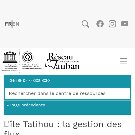
Aller au contenu principal
FRENCH
ENGLISH
Social
Facebook
Instag
You
Fil d'Ariane
CENTRE DE RESSOURCES
Page précédente
L'île Tatihou : la gestion des
flux