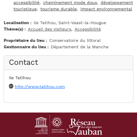
accessibilité
cheminement mode doux
développement
touristique
tourisme durable
impact environnemental
Localisation
Ile Tatihou, Saint-Vaast-la-Hougue
Thème(s)
Accueil des visiteurs
Accessibilité
Propriétaire du lieu
Conservatoire du littoral
Gestionnaire du lieu
Département de la Manche
Contact
Ile Tatihou
Website
http://www.tatihou.com