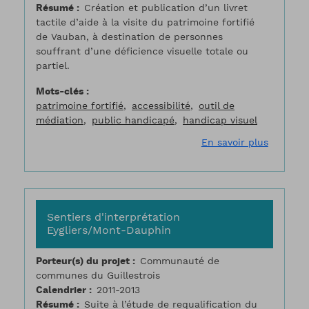
Résumé
Création et publication d’un livret
tactile d’aide à la visite du patrimoine fortifié
de Vauban, à destination de personnes
souffrant d’une déficience visuelle totale ou
partiel.
Mots-clés
patrimoine fortifié
accessibilité
outil de
médiation
public handicapé
handicap visuel
sur Livre
En savoir plus
Sentiers d'interprétation
Eygliers/Mont-Dauphin
Porteur(s) du projet
Communauté de
communes du Guillestrois
Calendrier
2011-2013
Résumé
Suite à l’étude de requalification du