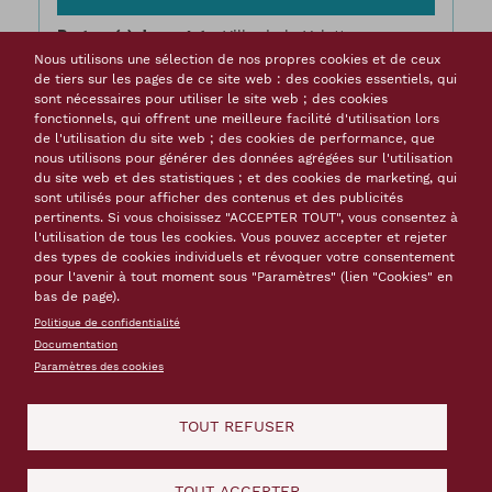
Porteur(s) du projet
Ville de la Valette
Calendrier
2005-2012
Nous utilisons une sélection de nos propres cookies et de ceux
de tiers sur les pages de ce site web : des cookies essentiels, qui
Résumé
Le tourisme à Malte : un enjeu
sont nécessaires pour utiliser le site web ; des cookies
économique majeur. La fréquentation
fonctionnels, qui offrent une meilleure facilité d'utilisation lors
touristique est en constante augmentation
de l'utilisation du site web ; des cookies de performance, que
à Malte et le nombre d’emplois du secteur
nous utilisons pour générer des données agrégées sur l'utilisation
représente 8,5% de la population active. En
du site web et des statistiques ; et des cookies de marketing, qui
2011, plus de 1,4 million de touristes ont
sont utilisés pour afficher des contenus et des publicités
pertinents. Si vous choisissez "ACCEPTER TOUT", vous consentez à
fréquenté l’île qui compte 400 000 habitants.
l'utilisation de tous les cookies. Vous pouvez accepter et rejeter
La ville de La...
des types de cookies individuels et révoquer votre consentement
pour l'avenir à tout moment sous "Paramètres" (lien "Cookies" en
Mots-clés
bas de page).
patrimoine fortifié
patrimoine mondial
Politique de confidentialité
accessibilité
cheminement mode doux
Documentation
fréquentation touristique
infrastructure
Paramètres des cookies
touristique
sur Un m
En savoir plus
TOUT REFUSER
TOUT ACCEPTER