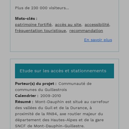
Plus de 230 000 visiteurs...
Mots-clés
patrimoine fortifié
accès au site
accessibilité
fréquentation touristique
recommandation
sur Etud
En savoir plus
Etude sur les accès et stationnements
Porteur(s) du projet
Communauté de
communes du Guillestrois
Calendrier
2009-2010
Résumé
Mont-Dauphin est situé au carrefour
des vallées du Guil et de la Durance, à
proximité de la RN94, axe routier majeur du
département des Hautes-Alpes et de la gare
SNCF de Mont-Dauphin-Guillestre.