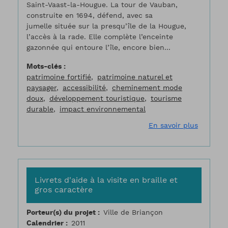
Saint-Vaast-la-Hougue. La tour de Vauban,
construite en 1694, défend, avec sa
jumelle située sur la presqu’île de la Hougue,
l’accès à la rade. Elle complète l’enceinte
gazonnée qui entoure l’île, encore bien...
Mots-clés
patrimoine fortifié
patrimoine naturel et
paysager
accessibilité
cheminement mode
doux
développement touristique
tourisme
durable
impact environnemental
sur L'île
En savoir plus
Livrets d'aide à la visite en braille et
gros caractère
Porteur(s) du projet
Ville de Briançon
Calendrier
2011