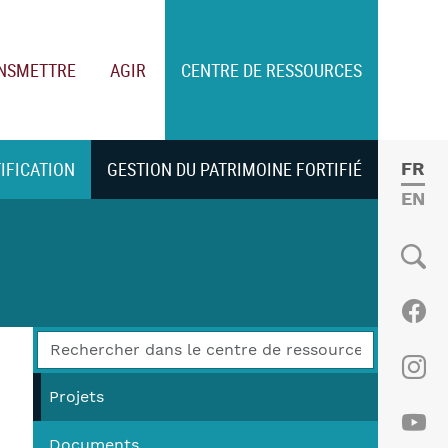
NSMETTRE
AGIR
CENTRE DE RESSOURCES
TIFICATION
GESTION DU PATRIMOINE FORTIFIÉ
FRE
ENGL
Social
Fac
Ins
Projets
Documents