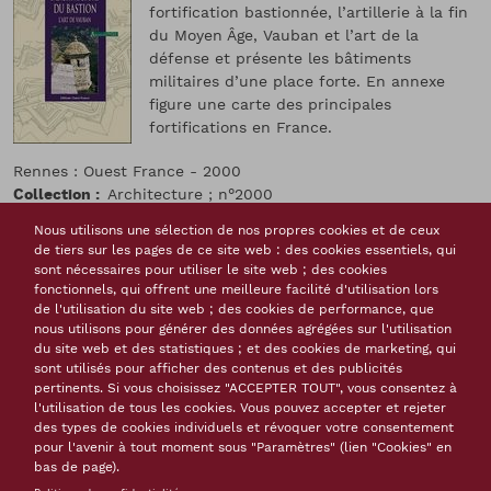
fortification bastionnée, l’artillerie à la fin
du Moyen Âge, Vauban et l’art de la
défense et présente les bâtiments
militaires d’une place forte. En annexe
figure une carte des principales
fortifications en France.
Rennes : Ouest France - 2000
Collection
Architecture ; n°2000
- , 1 vol. (31 p.) : ill. en noir et en coul., couv. ill. en coul
Nous utilisons une sélection de nos propres cookies et de ceux
Isbn
2-7373-2625-7
de tiers sur les pages de ce site web : des cookies essentiels, qui
Issn
1281-7643
sont nécessaires pour utiliser le site web ; des cookies
Langue(s) de la ressource
français
fonctionnels, qui offrent une meilleure facilité d'utilisation lors
de l'utilisation du site web ; des cookies de performance, que
Monographies, livres
nous utilisons pour générer des données agrégées sur l'utilisation
Thème(s)
du site web et des statistiques ; et des cookies de marketing, qui
Attaque et défense des places à la Vauban
Les
sont utilisés pour afficher des contenus et des publicités
systèmes de défense
pertinents. Si vous choisissez "ACCEPTER TOUT", vous consentez à
l'utilisation de tous les cookies. Vous pouvez accepter et rejeter
Tags
des types de cookies individuels et révoquer votre consentement
Vauban
fortification bastionnée
progrès de l'artillerie
pour l'avenir à tout moment sous "Paramètres" (lien "Cookies" en
système de défense
bâtiment militaire
bas de page).