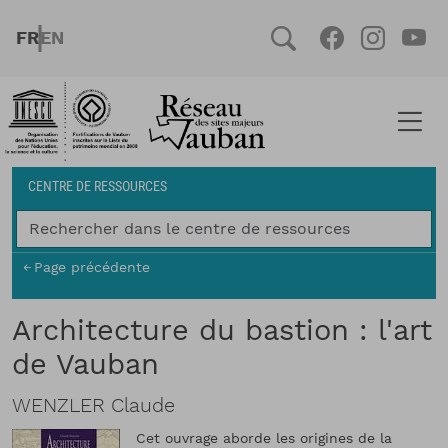
Aller au contenu principal
FRENCH
ENGLISH
Social
Facebook
Instag
You
Fil d'Ariane
CENTRE DE RESSOURCES
Page précédente
Architecture du bastion : l'art
de Vauban
WENZLER Claude
Cet ouvrage aborde les origines de la