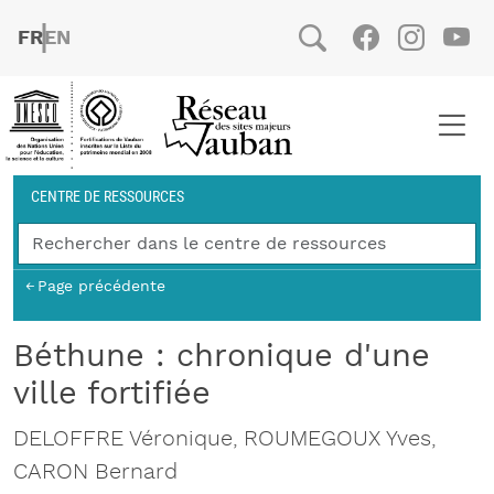
Aller au contenu principal
FRENCH
ENGLISH
Social
Facebook
Instag
You
Fil d'Ariane
CENTRE DE RESSOURCES
Page précédente
Béthune : chronique d'une
ville fortifiée
DELOFFRE Véronique, ROUMEGOUX Yves,
CARON Bernard