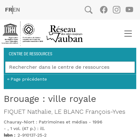
Aller au contenu principal
FRENCH
ENGLISH
Social
Facebook
Instag
You
Fil d'Ariane
CENTRE DE RESSOURCES
Page précédente
Brouage : ville royale
FIQUET Nathalie, LE BLANC François-Yves
Chauray-Niort : Patrimoines et médias - 1996
- , 1 vol. (47 p.) : ill.
Isbn
2-910137-25-2