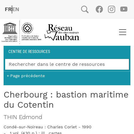
Aller au contenu principal
FRENCH
ENGLISH
Social
Facebook
Instag
You
Fil d'Ariane
CENTRE DE RESSOURCES
Page précédente
Cherbourg : bastion maritime
du Cotentin
THIN Edmond
Condé-sur-Noireau : Charles Corlet - 1990
- , 1 vol. (430 p.) : ill., cartes