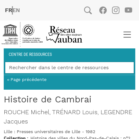
Aller au contenu principal
FRENCH
ENGLISH
Social
Facebook
Instag
You
Fil d'Ariane
CENTRE DE RESSOURCES
Page précédente
Histoire de Cambrai
ROUCHE Michel, TRÉNARD Louis, LEGENDRE
Jacques
Lille : Presses universitaires de Lille - 1982
Collection
Histoire des villes du Nord-Pas-de-Calais ; n°2