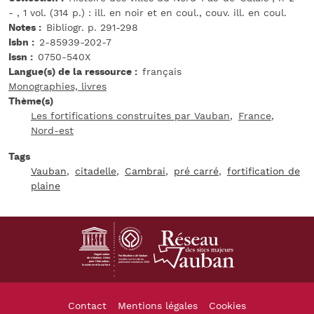
- , 1 vol. (314 p.) : ill. en noir et en coul., couv. ill. en coul.
Notes
Bibliogr. p. 291-298
Isbn
2-85939-202-7
Issn
0750-540X
Langue(s) de la ressource
français
Monographies, livres
Thème(s)
Les fortifications construites par Vauban
France
Nord-est
Tags
Vauban
citadelle
Cambrai
pré carré
fortification de
plaine
Footer
Contact
Mentions légales
Cookies