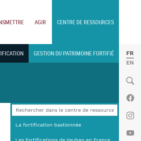
NSMETTRE
AGIR
CENTRE DE RESSOURCES
TIFICATION
GESTION DU PATRIMOINE FORTIFIÉ
FRE
ENGL
Social
Fac
Ins
La fortification bastionnée
Les fortifications de Vauban en France