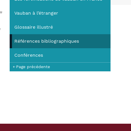
You
au
Vauban à l’étranger
Glossaire illustré
é
Références bibliographiques
Conférences
Page précédente